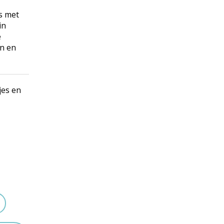
es met
in
e
in en
jes en