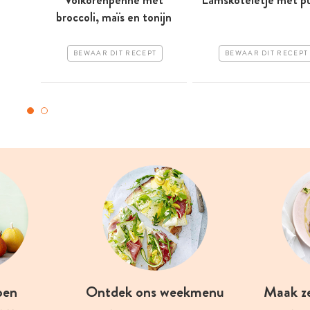
Volkorenpenne met
Lamskoteletje met p
broccoli, maïs en tonijn
BEWAAR DIT RECEPT
BEWAAR DIT RECEPT
oen
Ontdek ons weekmenu
Maak z