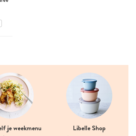
uree
Pasta met tonijn, tomaat
en boontjes
BEWAAR DIT RECEPT
elf je weekmenu
Libelle Shop