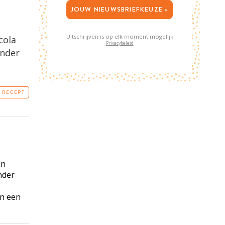
JOUW NIEUWSBRIEFKEUZE >
Uitschrijven is op elk moment mogelijk
cola
Privacybeleid
onder
T RECEPT
in
nder
in een