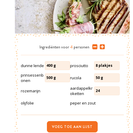
Ingrediënten
voor
4
personen
dunne lende
prosciutto
400
g
8
plakjes
prinsessenb
rucola
500
g
50
g
onen
aardappelkr
rozemarijn
24
oketten
olijfolie
peper en zout
VOEG TOE AAN LIJST