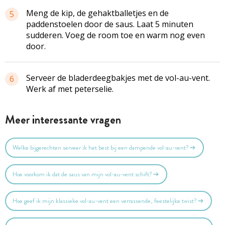
Meng de kip, de gehaktballetjes en de
5
paddenstoelen door de saus. Laat 5 minuten
sudderen. Voeg de room toe en warm nog even
door.
Serveer de
bladerdeegbakjes
met de vol-au-vent.
6
Werk af met peterselie.
Meer interessante vragen
Welke bijgerechten serveer ik het best bij een dampende vol-au-vent?
Hoe voorkom ik dat de saus van mijn vol-au-vent schift?
Hoe geef ik mijn klassieke vol-au-vent een verrassende, feestelijke twist?