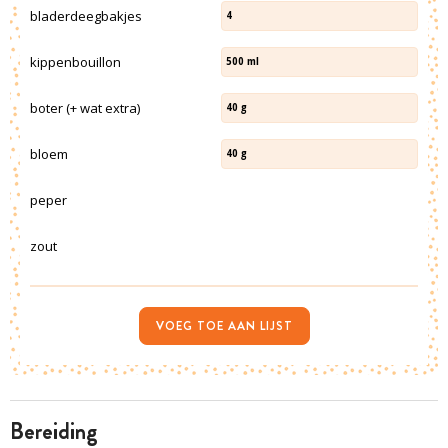
bladerdeegbakjes
4
kippenbouillon
500
ml
boter (+ wat extra)
40
g
bloem
40
g
peper
zout
VOEG TOE AAN LIJST
bereiding