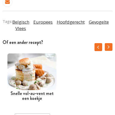
Tags:
Belgisch
Europees
Hoofdgerecht
Gevogelte
Vlees
Of een ander recept?
Snelle vol-au-vent met
een koekje
s