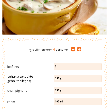
Ingrediënten
voor
4
personen
kipfilets
3
gehakt (gekookte
250
g
gehaktballetjes)
champignons
250
g
room
100
ml