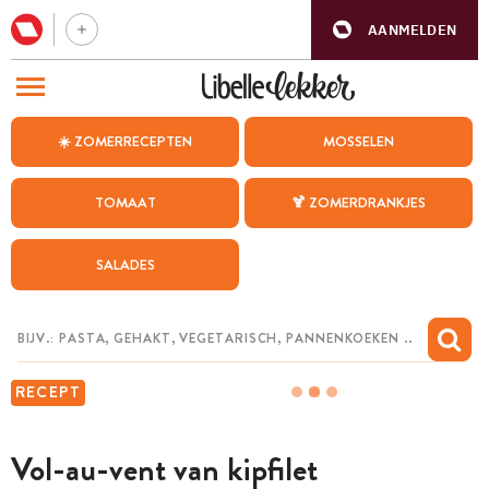
AANMELDEN
BEZOEK ONZE ANDERE WEBSITES
☀️ ZOMERRECEPTEN
MOSSELEN
RECEPTEN
TOMAAT
🍹 ZOMERDRANKJES
WEEKMENU
SALADES
CHAT MET MAIA
INSPIRATIE
MIJN BEWAARDE RECEPTEN
RECEPT
Vol-au-vent van kipfilet