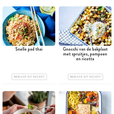
Snelle pad thai
Gnocchi van de bakplaat
met spruitjes, pompoen
Minder dan 30 minuten
Tussen 30 minuten en 1
en ricotta
uur
Goedkoop
Goedkoop
Erg makkelijk
BEWAAR DIT RECEPT
BEWAAR DIT RECEPT
Erg makkelijk