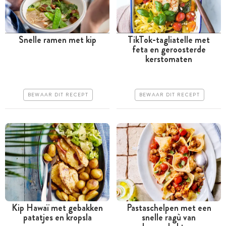
Snelle ramen met kip
TikTok-tagliatelle met
feta en geroosterde
Minder dan 30 minuten
Tussen 30 minuten en 1
kerstomaten
uur
Goedkoop
Goedkoop
Erg makkelijk
BEWAAR DIT RECEPT
BEWAAR DIT RECEPT
Erg makkelijk
Kip Hawaï met gebakken
Pastaschelpen met een
patatjes en kropsla
snelle ragù van
Tussen 30 minuten en 1
Tussen 30 minuten en 1