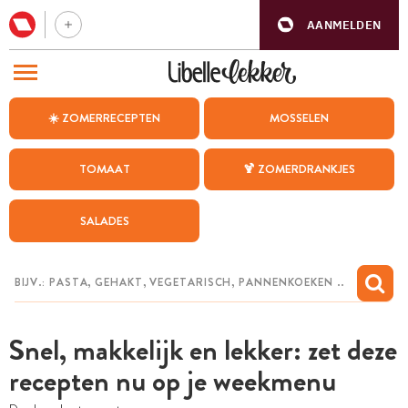
AANMELDEN
BEZOEK ONZE ANDERE WEBSITES
☀️ ZOMERRECEPTEN
MOSSELEN
RECEPTEN
TOMAAT
🍹 ZOMERDRANKJES
WEEKMENU
SALADES
CHAT MET MAIA
INSPIRATIE
MIJN BEWAARDE RECEPTEN
Snel, makkelijk en lekker: zet deze
recepten nu op je weekmenu