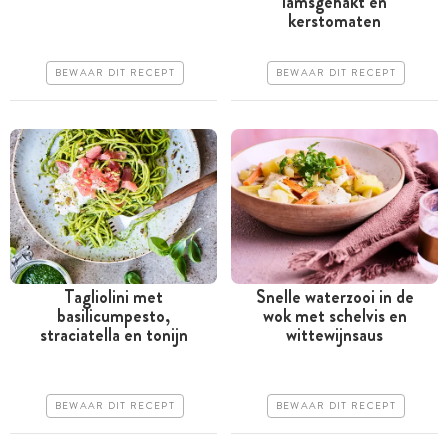
lamsgehakt en
uur
uur
kerstomaten
Goedkoop
Goedkoop
BEWAAR DIT RECEPT
BEWAAR DIT RECEPT
Erg makkelijk
Erg makkelijk
Tagliolini met
Snelle waterzooi in de
basilicumpesto,
wok met schelvis en
Minder dan 30 minuten
Minder dan 30 minuten
straciatella en tonijn
wittewijnsaus
Goedkoop
Goedkoop
Erg makkelijk
Erg makkelijk
BEWAAR DIT RECEPT
BEWAAR DIT RECEPT