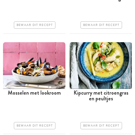
uur
Goedkoop
Goedkoop
Erg makkelijk
BEWAAR DIT RECEPT
BEWAAR DIT RECEPT
Erg makkelijk
Mosselen met lookroom
Kipcurry met citroengras
en peultjes
Tussen 30 minuten en 1
Tussen 30 minuten en 1
uur
uur
Iets duurder
Goedkoop
BEWAAR DIT RECEPT
BEWAAR DIT RECEPT
Erg makkelijk
Erg makkelijk