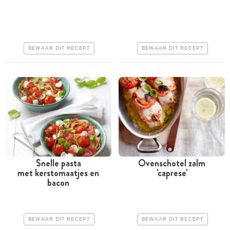
Tussen 30 minuten en 1
Minder dan 30 minuten
uur
Goedkoop
Iets duurder
Erg makkelijk
BEWAAR DIT RECEPT
BEWAAR DIT RECEPT
Erg makkelijk
Snelle pasta
Ovenschotel zalm
met kerstomaatjes en
'caprese'
Minder dan 30 minuten
Tussen 30 minuten en 1
bacon
uur
Goedkoop
Goedkoop
Erg makkelijk
BEWAAR DIT RECEPT
BEWAAR DIT RECEPT
Erg makkelijk