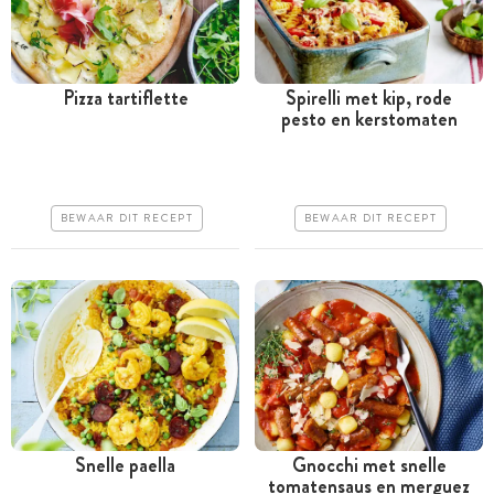
Pizza tartiflette
Spirelli met kip, rode
pesto en kerstomaten
Minder dan 30 minuten
Tussen 30 minuten en 1
uur
Goedkoop
Goedkoop
Erg makkelijk
BEWAAR DIT RECEPT
BEWAAR DIT RECEPT
Erg makkelijk
Snelle paella
Gnocchi met snelle
tomatensaus en merguez
Tussen 30 minuten en 1
Minder dan 30 minuten