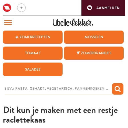
AANMELDEN
BEZOEK ONZE ANDERE WEBSITES
☀️ ZOMERRECEPTEN
MOSSELEN
RECEPTEN
TOMAAT
🍹 ZOMERDRANKJES
WEEKMENU
SALADES
CHAT MET MAIA
INSPIRATIE
MIJN BEWAARDE RECEPTEN
Dit kun je maken met een restje
raclettekaas