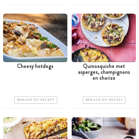
Erg makkelijk
Erg makkelijk
Cheesy hotdogs
Quinoaquiche met
asperges, champignons
Tussen 30 minuten en 1
Meer dan 1 uur
en chorizo
uur
Goedkoop
Goedkoop
Erg makkelijk
BEWAAR DIT RECEPT
BEWAAR DIT RECEPT
Erg makkelijk