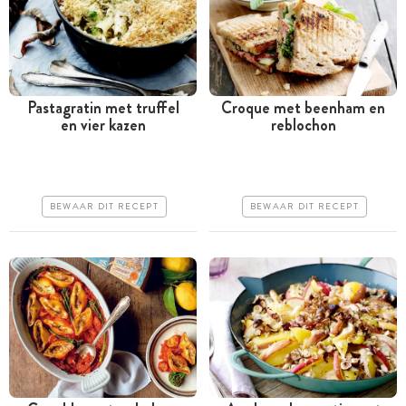
Pastagratin met truffel
Croque met beenham en
en vier kazen
reblochon
Tussen 30 minuten en 1
Minder dan 30 minuten
uur
Goedkoop
Iets duurder
Erg makkelijk
BEWAAR DIT RECEPT
BEWAAR DIT RECEPT
Makkelijk