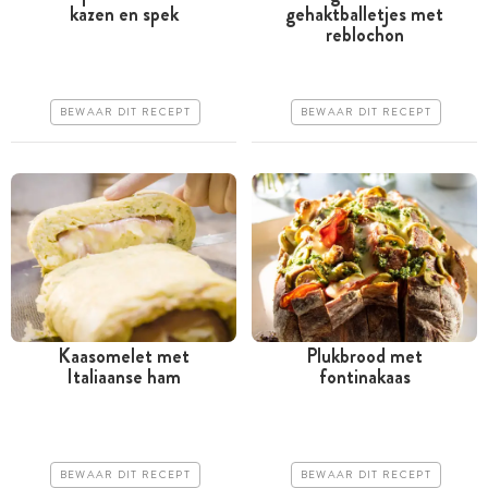
kazen en spek
gehaktballetjes met
Tussen 30 minuten en 1
Tussen 30 minuten en 1
reblochon
uur
uur
Goedkoop
Goedkoop
BEWAAR DIT RECEPT
BEWAAR DIT RECEPT
Erg makkelijk
Makkelijk
Kaasomelet met
Plukbrood met
Italiaanse ham
fontinakaas
Tussen 30 minuten en 1
Tussen 30 minuten en 1
uur
uur
Goedkoop
Goedkoop
BEWAAR DIT RECEPT
BEWAAR DIT RECEPT