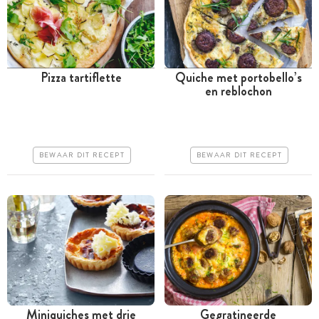
Pizza tartiflette
Quiche met portobello’s
en reblochon
Minder dan 30 minuten
Meer dan 1 uur
Goedkoop
Goedkoop
Erg makkelijk
Erg makkelijk
BEWAAR DIT RECEPT
BEWAAR DIT RECEPT
Miniquiches met drie
Gegratineerde