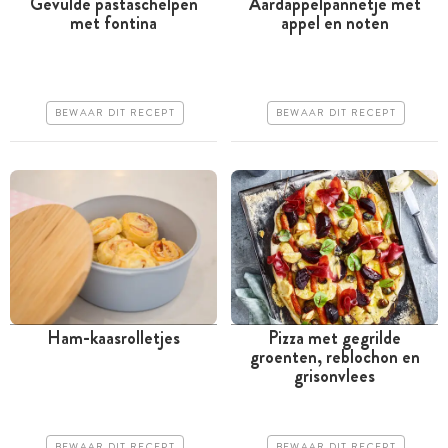
Gevulde pastaschelpen
Aardappelpannetje met
met fontina
appel en noten
Tussen 30 minuten en 1
Tussen 30 minuten en 1
uur
uur
Iets duurder
Goedkoop
BEWAAR DIT RECEPT
BEWAAR DIT RECEPT
Makkelijk
Makkelijk
Ham-kaasrolletjes
Pizza met gegrilde
groenten, reblochon en
Tussen 30 minuten en 1
Tussen 30 minuten en 1
grisonvlees
uur
uur
Goedkoop
Iets duurder
BEWAAR DIT RECEPT
BEWAAR DIT RECEPT