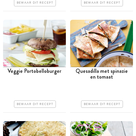
Makkelijk
BEWAAR DIT RECEPT
BEWAAR DIT RECEPT
Erg makkelijk
Veggie Portobelloburger
Quesadilla met spinazie
en tomaat
Tussen 30 minuten en 1
Minder dan 30 minuten
uur
Goedkoop
Iets duurder
Erg makkelijk
BEWAAR DIT RECEPT
BEWAAR DIT RECEPT
Makkelijk