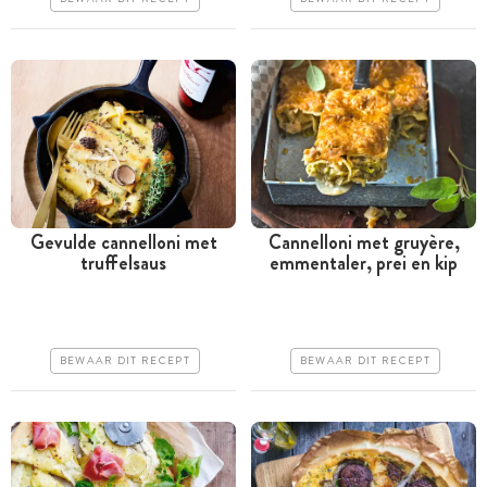
Erg makkelijk
Erg makkelijk
Gevulde cannelloni met
Cannelloni met gruyère,
truffelsaus
emmentaler, prei en kip
Tussen 30 minuten en 1
Tussen 30 minuten en 1
uur
uur
Iets duurder
Goedkoop
BEWAAR DIT RECEPT
BEWAAR DIT RECEPT
Makkelijk
Erg makkelijk