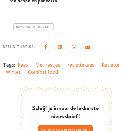
reblochon en pancetta
Tussen 30 minuten en 1
uur
Goedkoop
BEWAAR DIT RECEPT
Erg makkelijk
DEEL DIT ARTIKEL
Tags:
kaas
Met restjes
raclettekaas
Raclette
Winter
Comfort food
Schrijf je in voor de lekkerste
nieuwsbrief!
JOUW NIEUWSBRIEFKEUZE >