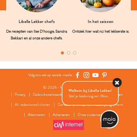
Libelle Lekker chefs
In het seizoen
De recepten van Ilse D’hooge, Sandra
Ontdek hier wat nú het lekkerste is.
Bekkari en al onze andere chefs.
Volg ons ook op sociale media:
© 2026 - Roularta Media Group
Welkom bij Libelle Lekker!
Privacy
Gebruiksvoorwaarden
Cookies
Cookies instellingen
Stel je kookvraag aan Maia...
AI: redactioneel charter
Contact
FAQ
Wedstrijdreglement
Abonneren
Adverteren
Onze zusterwebsites