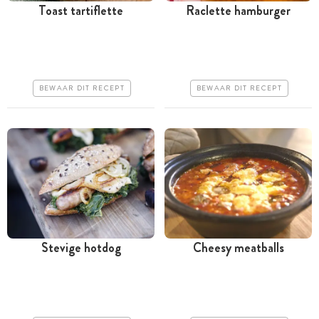
Toast tartiflette
Raclette hamburger
Tussen 30 minuten en 1
Minder dan 30 minuten
uur
Iets duurder
Goedkoop
Makkelijk
BEWAAR DIT RECEPT
BEWAAR DIT RECEPT
Erg makkelijk
Stevige hotdog
Cheesy meatballs
Minder dan 30 minuten
Tussen 30 minuten en 1
uur
Goedkoop
Goedkoop