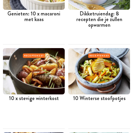
Genieten: 10 x macaroni
Dikketruiendag: 8
met kaas
recepten die je zullen
opwarmen
RECEPTENSET
RECEPTENSET
10 x stevige winterkost
10 Winterse stoofpotjes