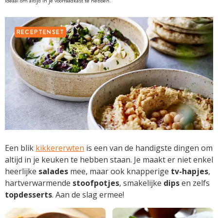
Ideaal om altijd in je voorraadkast te hebben.
RECEPTENSET
Een blik
kikkererwten
is een van de handigste dingen om
altijd in je keuken te hebben staan. Je maakt er niet enkel
heerlijke
salades
mee, maar ook knapperige
tv-hapjes
,
hartverwarmende
stoofpotjes
, smakelijke
dips
en zelfs
topdesserts
. Aan de slag ermee!