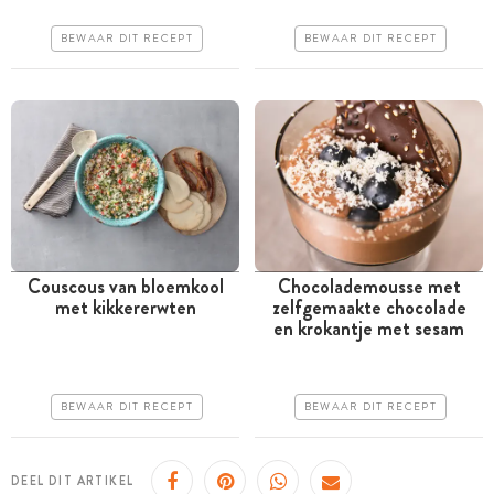
Makkelijk
Makkelijk
BEWAAR DIT RECEPT
BEWAAR DIT RECEPT
Couscous van bloemkool
Chocolademousse met
met kikkererwten
zelfgemaakte chocolade
Minder dan 30 minuten
Meer dan 1 uur
en krokantje met sesam
Iets duurder
Iets duurder
Makkelijk
Makkelijk
BEWAAR DIT RECEPT
BEWAAR DIT RECEPT
DEEL DIT ARTIKEL