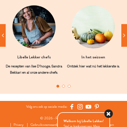
Libelle Lekker chefs
In het seizoen
De recepten van Ilse D’hooge, Sandra
Ontdek hier wat nú het lekkerste is.
Bekkari en al onze andere chefs.
Volg ons ook op sociale media:
© 2026 - Roularta Media Group
Welkom bij Libelle Lekker!
Privacy
Gebruiksvoorwaarden
Cookies
Cookies instellingen
Stel je kookvraag aan Maia...