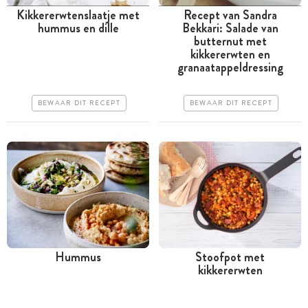
Kikkererwtenslaatje met
Recept van Sandra
hummus en dille
Bekkari: Salade van
Minder dan 30 minuten
Tussen 30 minuten en 1
butternut met
uur
kikkererwten en
Goedkoop
granaatappeldressing
Iets duurder
Erg makkelijk
Makkelijk
BEWAAR DIT RECEPT
BEWAAR DIT RECEPT
Hummus
Stoofpot met
kikkererwten
Minder dan 30 minuten
Minder dan 30 minuten
Iets duurder
Iets duurder