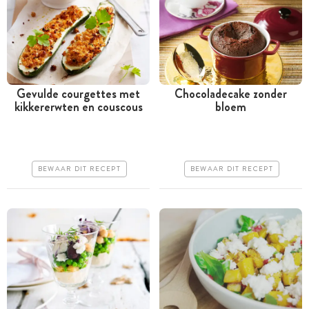
Gevulde courgettes met
Chocoladecake zonder
kikkererwten en couscous
bloem
Meer dan 1 uur
Minder dan 30 minuten
Goedkoop
Goedkoop
Erg makkelijk
Erg makkelijk
BEWAAR DIT RECEPT
BEWAAR DIT RECEPT