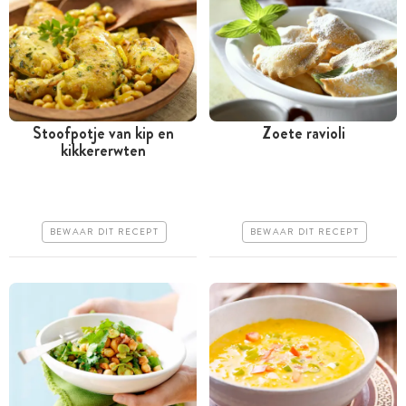
Stoofpotje van kip en
Zoete ravioli
kikkererwten
Tussen 30 minuten en 1
Meer dan 1 uur
uur
Goedkoop
Goedkoop
Makkelijk
BEWAAR DIT RECEPT
BEWAAR DIT RECEPT
Erg makkelijk