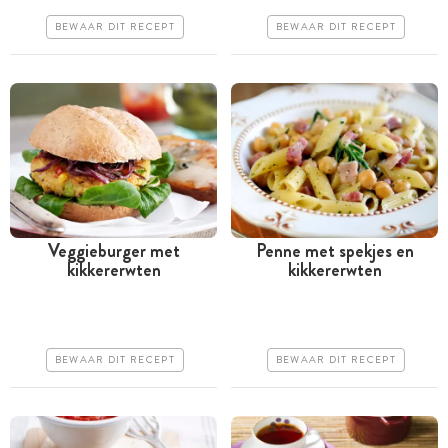
Goedkoop
Goedkoop
BEWAAR DIT RECEPT
BEWAAR DIT RECEPT
Makkelijk
Erg makkelijk
Veggieburger met
Penne met spekjes en
kikkererwten
kikkererwten
Tussen 30 minuten en 1
Minder dan 30 minuten
uur
Goedkoop
Iets duurder
Makkelijk
BEWAAR DIT RECEPT
BEWAAR DIT RECEPT
Makkelijk