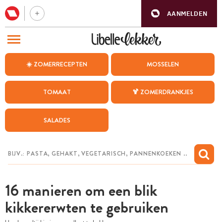
AANMELDEN
BEZOEK ONZE ANDERE WEBSITES
☀️ ZOMERRECEPTEN
MOSSELEN
RECEPTEN
TOMAAT
🍹 ZOMERDRANKJES
WEEKMENU
SALADES
CHAT MET MAIA
INSPIRATIE
MIJN BEWAARDE RECEPTEN
16 manieren om een blik
kikkererwten te gebruiken