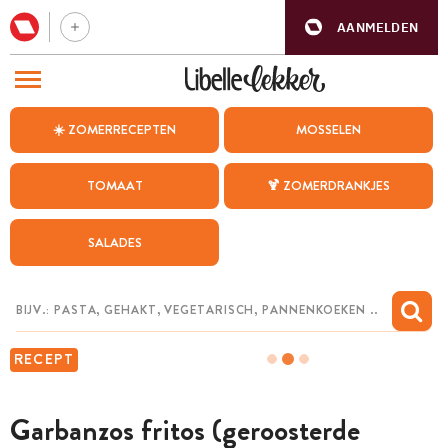
AANMELDEN
BEZOEK ONZE ANDERE WEBSITES
☀️ ZOMERRECEPTEN
MOSSELEN
RECEPTEN
TOMAAT
🍹 ZOMERDRANKJES
WEEKMENU
SALADES
CHAT MET MAIA
INSPIRATIE
MIJN BEWAARDE RECEPTEN
RECEPT
Garbanzos fritos (geroosterde