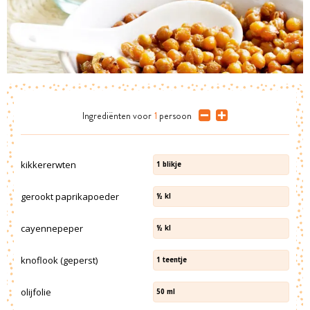
Ingrediënten
voor
1
persoon
kikkererwten
1
blikje
gerookt paprikapoeder
½
kl
cayennepeper
½
kl
knoflook (geperst)
1
teentje
olijfolie
50
ml