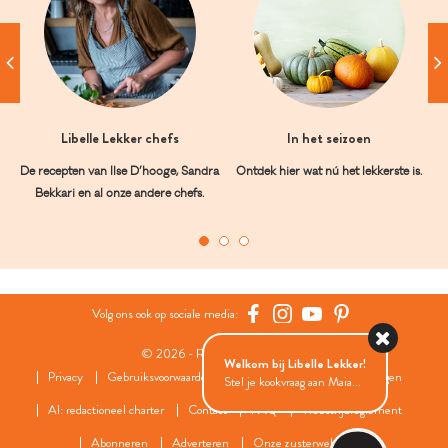
Libelle Lekker chefs
In het seizoen
De recepten van Ilse D’hooge, Sandra
Ontdek hier wat nú het lekkerste is.
Bekkari en al onze andere chefs.
Volg ons ook op sociale media:
© 2026 - Roularta Media Group
Welkom bij Libelle Lekker!
Privacy
Gebruiksvoorwaarden
Cookies
Cookies instellingen
Stel je kookvraag aan Maia...
AI: redactioneel charter
Contact
FAQ
Wedstrijdreglement
Abonneren
Adverteren
Onze zusterwebsites