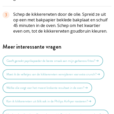
Schep de kikkererwten door de olie. Spreid ze uit
3
op een met bakpapier beklede bakplaat en schuif
45 minuten in de oven. Schep om het kwartier
even om, tot de kikkererwten goudbruin kleuren.
Meer interessante vragen
Geeft gerookt paprikapoeder de beste smaak aan mijn garbanzos fritos?
Moet ik de velletjes van de kikkererwten verwijderen voor extra crunch?
Welke olie zorgt voor het meest krokante resultaat in de oven?
Kan ik kikkererwten uit blik ook in de Philips Airfryer roosteren?