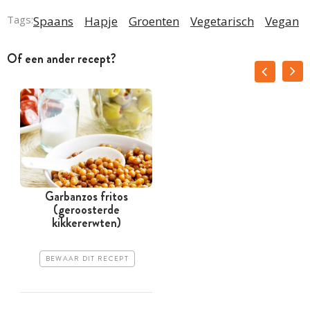
Tags:
Spaans
Hapje
Groenten
Vegetarisch
Vegan
Of een ander recept?
Garbanzos fritos
(geroosterde
kikkererwten)
BEWAAR DIT RECEPT