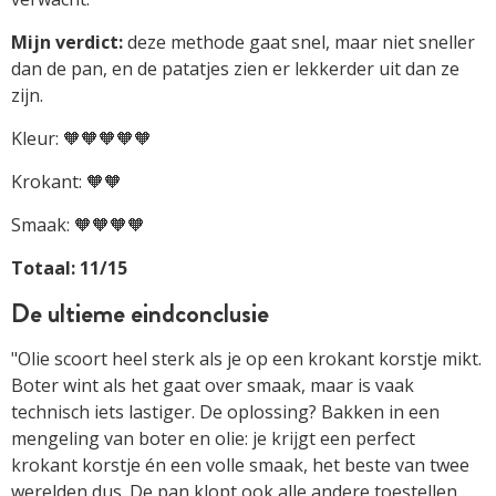
Mijn verdict:
deze methode gaat snel, maar niet sneller
dan de pan, en de patatjes zien er lekkerder uit dan ze
zijn.
Kleur: 🧡🧡🧡🧡🧡
Krokant: 🧡🧡
Smaak: 🧡🧡🧡🧡
Totaal: 11/15
De ultieme eindconclusie
"Olie scoort heel sterk als je op een krokant korstje mikt.
Boter wint als het gaat over smaak, maar is vaak
technisch iets lastiger. De oplossing? Bakken in een
mengeling van boter en olie: je krijgt een perfect
krokant korstje én een volle smaak, het beste van twee
werelden dus. De pan klopt ook alle andere toestellen,