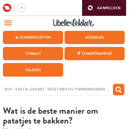
AANMELDEN
BEZOEK ONZE ANDERE WEBSITES
☀️ ZOMERRECEPTEN
MOSSELEN
RECEPTEN
TOMAAT
🍹 ZOMERDRANKJES
WEEKMENU
SALADES
CHAT MET MAIA
INSPIRATIE
MIJN BEWAARDE RECEPTEN
Wat is de beste manier om
patatjes te bakken?