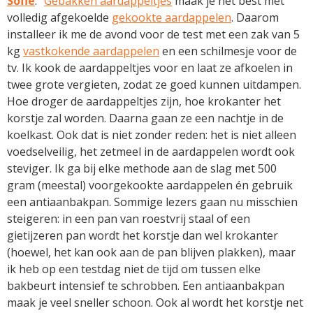
Sofie
: "
Gebakken aardappeltjes
maak je het best met
volledig afgekoelde
gekookte aardappelen
. Daarom
installeer ik me de avond voor de test met een zak van 5
kg
vastkokende aardappelen
en een schilmesje voor de
tv. Ik kook de aardappeltjes voor en laat ze afkoelen in
twee grote vergieten, zodat ze goed kunnen uitdampen.
Hoe droger de aardappeltjes zijn, hoe krokanter het
korstje zal worden. Daarna gaan ze een nachtje in de
koelkast. Ook dat is niet zonder reden: het is niet alleen
voedselveilig, het zetmeel in de aardappelen wordt ook
steviger. Ik ga bij elke methode aan de slag met 500
gram (meestal) voorgekookte aardappelen én gebruik
een antiaanbakpan. Sommige lezers gaan nu misschien
steigeren: in een pan van roestvrij staal of een
gietijzeren pan wordt het korstje dan wel krokanter
(hoewel, het kan ook aan de pan blijven plakken), maar
ik heb op een testdag niet de tijd om tussen elke
bakbeurt intensief te schrobben. Een antiaanbakpan
maak je veel sneller schoon. Ook al wordt het korstje net