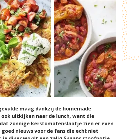
d gevulde maag dankzij de homemade
 ook uitkijken naar de lunch, want die
 dat zonnige kerstomatenslaatje zien er even
 goed nieuws voor de fans die echt niet
 je diner wordt een zalig Spaans stoofpotje