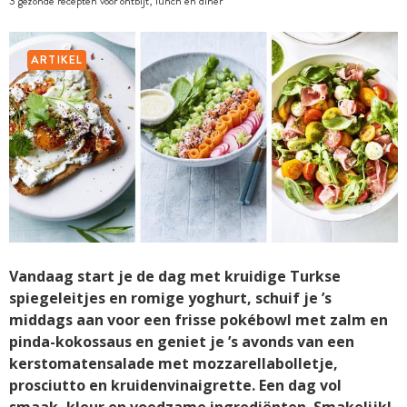
3 gezonde recepten voor ontbijt, lunch en diner
ARTIKEL
Vandaag start je de dag met kruidige Turkse
spiegeleitjes en romige yoghurt, schuif je ’s
middags aan voor een frisse pokébowl met zalm en
pinda-kokossaus en geniet je ’s avonds van een
kerstomatensalade met mozzarellabolletje,
prosciutto en kruidenvinaigrette. Een dag vol
smaak, kleur en voedzame ingrediënten. Smakelijk!