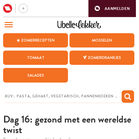
AANMELDEN
BEZOEK ONZE ANDERE WEBSITES
☀️ ZOMERRECEPTEN
MOSSELEN
RECEPTEN
TOMAAT
🍹 ZOMERDRANKJES
WEEKMENU
SALADES
CHAT MET MAIA
INSPIRATIE
MIJN BEWAARDE RECEPTEN
Dag 16: gezond met een wereldse
twist