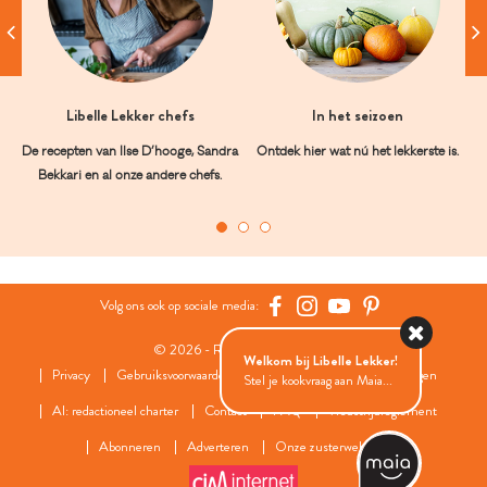
Libelle Lekker chefs
In het seizoen
De recepten van Ilse D’hooge, Sandra
Ontdek hier wat nú het lekkerste is.
Bekkari en al onze andere chefs.
Volg ons ook op sociale media:
© 2026 - Roularta Media Group
Welkom bij Libelle Lekker!
Privacy
Gebruiksvoorwaarden
Cookies
Cookies instellingen
Stel je kookvraag aan Maia...
AI: redactioneel charter
Contact
FAQ
Wedstrijdreglement
Abonneren
Adverteren
Onze zusterwebsites