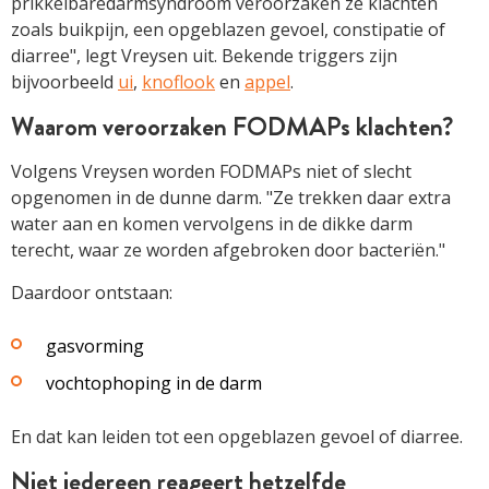
prikkelbaredarmsyndroom veroorzaken ze klachten
zoals buikpijn, een opgeblazen gevoel, constipatie of
diarree", legt Vreysen uit. Bekende triggers zijn
bijvoorbeeld
ui
,
knoflook
en
appel
.
Waarom veroorzaken FODMAPs klachten?
Volgens Vreysen worden FODMAPs niet of slecht
opgenomen in de dunne darm. "Ze trekken daar extra
water aan en komen vervolgens in de dikke darm
terecht, waar ze worden afgebroken door bacteriën."
Daardoor ontstaan:
gasvorming
vochtophoping in de darm
En dat kan leiden tot een opgeblazen gevoel of diarree.
Niet iedereen reageert hetzelfde