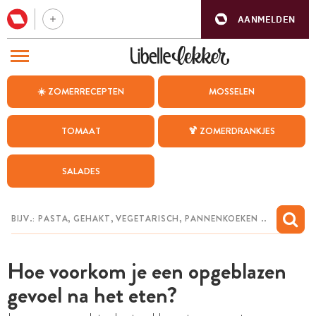
AANMELDEN
BEZOEK ONZE ANDERE WEBSITES
☀️ ZOMERRECEPTEN
MOSSELEN
RECEPTEN
TOMAAT
🍹 ZOMERDRANKJES
WEEKMENU
SALADES
CHAT MET MAIA
INSPIRATIE
MIJN BEWAARDE RECEPTEN
Hoe voorkom je een opgeblazen
gevoel na het eten?