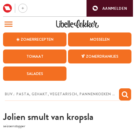
AANMELDEN
BEZOEK ONZE ANDERE WEBSITES
☀️ ZOMERRECEPTEN
MOSSELEN
RECEPTEN
TOMAAT
🍹 ZOMERDRANKJES
WEEKMENU
SALADES
CHAT MET MAIA
INSPIRATIE
MIJN BEWAARDE RECEPTEN
Jolien smult van kropsla
seizoenstopper