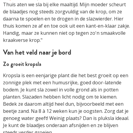
Thuis aten we sla bij elke maaltijd. Mijn moeder scheurt
de blaadjes nog steeds zorgvuldig van de krop, om ze
daarna te spoelen en te drogen in de slazwierder. Hier
thuis komen ze af en toe ook uit een ­kant-en-klaar zakje.
Handig, maar ze kunnen niet op ­tegen zo'n smaakvolle
kraakverse krop."
Van het veld naar je bord
Zo groeit kropsla
Kropsla is een eenjarige plant die het best groeit op een
zonnige plek met een humusrijke, goed door-latende
bodem. Je kunt sla zowel in volle grond als in potten
planten. Slazaden hebben licht nodig om te kiemen.
Bedek ze daarom altijd heel dun, bijvoorbeeld met een
beetje zand. Na 8 à 12 weken kun je oogsten. Zorg dat je
genoeg water geeft! Weinig plaats? Dan is pluksla ideaal.
Je kunt de blaadjes onderaan afsnijden en ze blijven
steeds verder groeien.