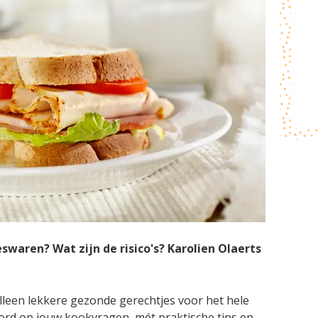
waren? Wat zijn de risico's? Karolien Olaerts
alleen lekkere gezonde gerechtjes voor het hele
ord op jouw kookvragen, mét praktische tips en