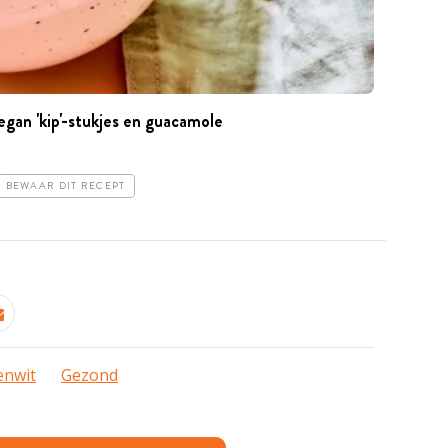
gan 'kip'-stukjes en guacamole
BEWAAR DIT RECEPT
enwit
Gezond