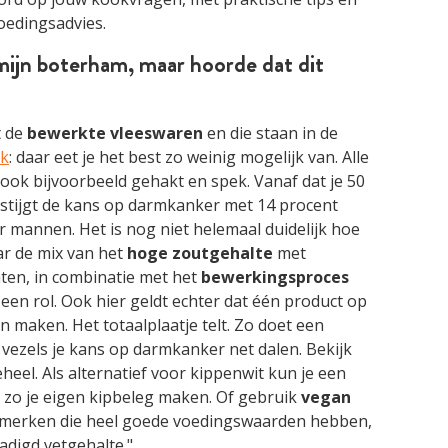
edingsadvies.
 mijn boterham, maar hoorde dat dit
t de
bewerkte vleeswaren
en die staan in de
ek
: daar eet je het best zo weinig mogelijk van. Alle
 ook bijvoorbeeld gehakt en spek. Vanaf dat je 50
 stijgt de kans op darmkanker met 14 procent
 mannen. Het is nog niet helemaal duidelijk hoe
aar de mix van het
hoge zoutgehalte
met
aten, in combinatie met het
bewerkingsproces
een rol. Ook hier geldt echter dat één product op
n maken. Het totaalplaatje telt. Zo doet een
vezels je kans op darmkanker net dalen. Bekijk
heel. Als alternatief voor kippenwit kun je een
zo je eigen kipbeleg maken. Of gebruik
vegan
nde merken die heel goede voedingswaarden hebben,
adigd vetgehalte."