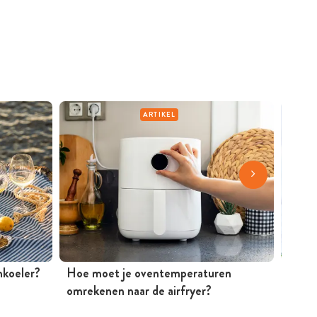
ARTIKEL
jnkoeler?
Hoe moet je oventemperaturen
Mosse
omrekenen naar de airfryer?
Peter