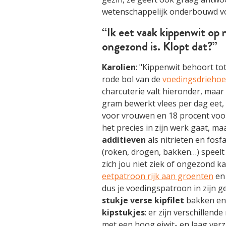
wetenschappelijk onderbouwd vo
“Ik eet vaak kippenwit op
ongezond is. Klopt dat?”
Karolien
: "Kippenwit behoort to
rode bol van de
voedingsdrieho
charcuterie valt hieronder, maar
gram bewerkt vlees per dag eet,
voor vrouwen en 18 procent voor
het precies in zijn werk gaat, m
additieven
als nitrieten en fosf
(roken, drogen, bakken…) speelt 
zich jou niet ziek of ongezond ka
eetpatroon rijk aan groenten
en 
dus je voedingspatroon in zijn ge
stukje verse kipfilet
bakken en 
kipstukjes
: er zijn verschille
met een hoog eiwit- en laag verz