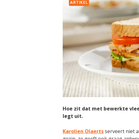
ARTIKEL
Hoe zit dat met bewerkte vlees
legt uit.
Karolien Olaerts
serveert niet 
gezin, ze geeft ook graag antwo