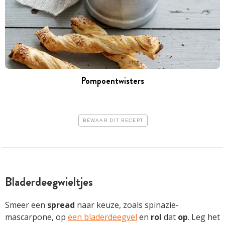
Pompoentwisters
BEWAAR DIT RECEPT
Bladerdeegwieltjes
Smeer een
spread
naar keuze, zoals spinazie-
mascarpone, op
een bladerdeegvel
en
rol
dat
op
. Leg het