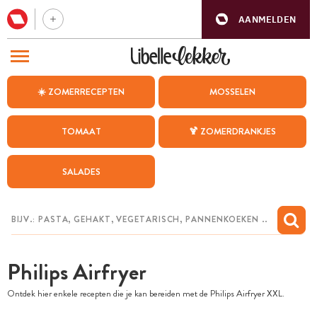
AANMELDEN
BEZOEK ONZE ANDERE WEBSITES
☀️ ZOMERRECEPTEN
MOSSELEN
RECEPTEN
TOMAAT
🍹 ZOMERDRANKJES
WEEKMENU
SALADES
CHAT MET MAIA
INSPIRATIE
MIJN BEWAARDE RECEPTEN
Philips Airfryer
Ontdek hier enkele recepten die je kan bereiden met de Philips Airfryer XXL.