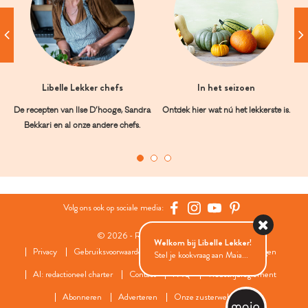
Libelle Lekker chefs
In het seizoen
De recepten van Ilse D’hooge, Sandra
Ontdek hier wat nú het lekkerste is.
Bekkari en al onze andere chefs.
Volg ons ook op sociale media:
© 2026 - Roularta Media Group
Welkom bij Libelle Lekker!
Privacy
Gebruiksvoorwaarden
Cookies
Cookies instellingen
Stel je kookvraag aan Maia...
AI: redactioneel charter
Contact
FAQ
Wedstrijdreglement
Abonneren
Adverteren
Onze zusterwebsites