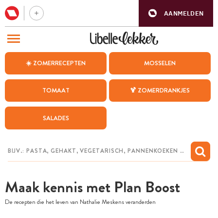
AANMELDEN
BEZOEK ONZE ANDERE WEBSITES
☀️ ZOMERRECEPTEN
MOSSELEN
RECEPTEN
TOMAAT
🍹 ZOMERDRANKJES
WEEKMENU
SALADES
CHAT MET MAIA
INSPIRATIE
MIJN BEWAARDE RECEPTEN
Maak kennis met Plan Boost
De recepten die het leven van Nathalie Meskens veranderden