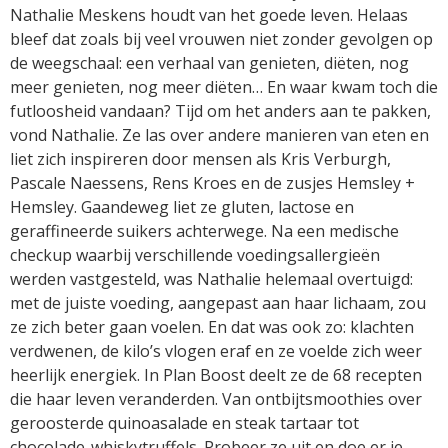
Nathalie Meskens houdt van het goede leven. Helaas
bleef dat zoals bij veel vrouwen niet zonder gevolgen op
de weegschaal: een verhaal van genieten, diëten, nog
meer genieten, nog meer diëten… En waar kwam toch die
futloosheid vandaan? Tijd om het anders aan te pakken,
vond Nathalie. Ze las over andere manieren van eten en
liet zich inspireren door mensen als Kris Verburgh,
Pascale Naessens, Rens Kroes en de zusjes Hemsley +
Hemsley. Gaandeweg liet ze gluten, lactose en
geraffineerde suikers achterwege. Na een medische
checkup waarbij verschillende voedingsallergieën
werden vastgesteld, was Nathalie helemaal overtuigd:
met de juiste voeding, aangepast aan haar lichaam, zou
ze zich beter gaan voelen. En dat was ook zo: klachten
verdwenen, de kilo’s vlogen eraf en ze voelde zich weer
heerlijk energiek. In Plan Boost deelt ze de 68 recepten
die haar leven veranderden. Van ontbijtsmoothies over
geroosterde quinoasalade en steak tartaar tot
chocolade-whiskytruffels. Probeer ze uit en doe er je