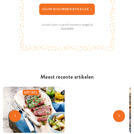
JOUW NIEUWSBRIEFKEUZE >
Uitschrijven is op elk moment mogelijk
Privacybeleid
Meest recente artikelen
ARTIKEL