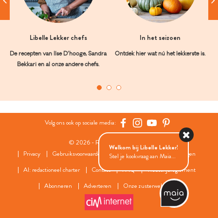
Libelle Lekker chefs
In het seizoen
De recepten van Ilse D’hooge, Sandra
Ontdek hier wat nú het lekkerste is.
Bekkari en al onze andere chefs.
Volg ons ook op sociale media:
© 2026 - Roularta Media Group
Welkom bij Libelle Lekker!
Privacy
Gebruiksvoorwaarden
Cookies
Cookies instellingen
Stel je kookvraag aan Maia...
AI: redactioneel charter
Contact
FAQ
Wedstrijdreglement
Abonneren
Adverteren
Onze zusterwebsites