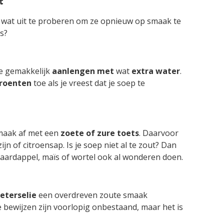
t
eel wat uit te proberen om ze opnieuw op smaak te
ps?
je gemakkelijk
aanlengen
met
wat
extra
water
.
roenten
toe als je vreest dat je soep te
smaak af met een
zoete
of zure
toets
. Daarvoor
ijn of citroensap. Is je soep niet al te zout? Dan
 aardappel, maïs of wortel ook al wonderen doen.
eterselie
een overdreven zoute smaak
 bewijzen zijn voorlopig onbestaand, maar het is