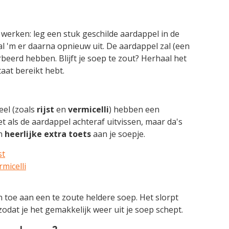
werken: leg een stuk geschilde aardappel in de
l 'm er daarna opnieuw uit. De aardappel zal (een
beerd hebben. Blijft je soep te zout? Herhaal het
aat bereikt hebt.
el (zoals
rijst
en
vermicelli
) hebben een
net als de aardappel achteraf uitvissen, maar da's
en
heerlijke
extra
toets
aan je soepje.
st
micelli
 toe aan een te zoute heldere soep. Het slorpt
 zodat je het gemakkelijk weer uit je soep schept.