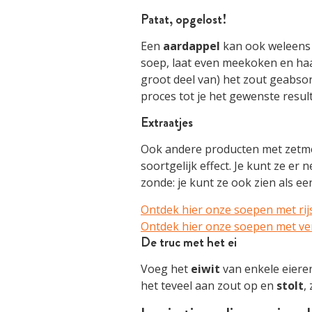
Patat, opgelost!
Een
aardappel
kan ook weleens 
soep, laat even meekoken en haa
groot deel van) het zout geabsor
proces tot je het gewenste result
Extraatjes
Ook andere producten met zetme
soortgelijk effect. Je kunt ze er 
zonde: je kunt ze ook zien als e
Ontdek hier onze soepen met rij
Ontdek hier onze soepen met ver
De truc met het ei
Voeg het
eiwit
van enkele eieren
het teveel aan zout op en
stolt
,