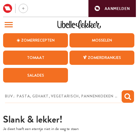
AANMELDEN
BEZOEK ONZE ANDERE WEBSITES
☀️ ZOMERRECEPTEN
MOSSELEN
RECEPTEN
TOMAAT
🍹 ZOMERDRANKJES
WEEKMENU
SALADES
CHAT MET MAIA
INSPIRATIE
MIJN BEWAARDE RECEPTEN
Slank & lekker!
Je dieet hoeft een etentje niet in de weg te staan