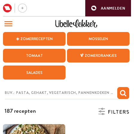
AANMELDEN
BEZOEK ONZE ANDERE WEBSITES
☀️ ZOMERRECEPTEN
MOSSELEN
RECEPTEN
TOMAAT
🍹 ZOMERDRANKJES
WEEKMENU
SALADES
CHAT MET MAIA
INSPIRATIE
MIJN BEWAARDE RECEPTEN
187 recepten
FILTERS