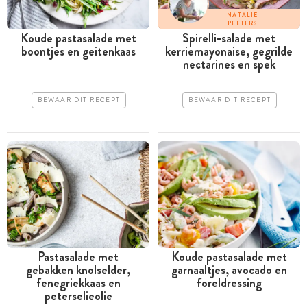
NATALIE
PEETERS
Koude pastasalade met
Spirelli-salade met
boontjes en geitenkaas
kerriemayonaise, gegrilde
nectarines en spek
BEWAAR DIT RECEPT
BEWAAR DIT RECEPT
Pastasalade met
Koude pastasalade met
gebakken knolselder,
garnaaltjes, avocado en
fenegriekkaas en
foreldressing
peterselieolie