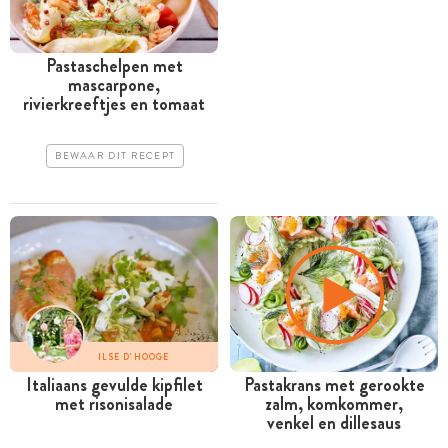
Pastaschelpen met
mascarpone,
rivierkreeftjes en tomaat
BEWAAR DIT RECEPT
ILSE D'HOOGE
Italiaans gevulde kipfilet
Pastakrans met gerookte
met risonisalade
zalm, komkommer,
venkel en dillesaus