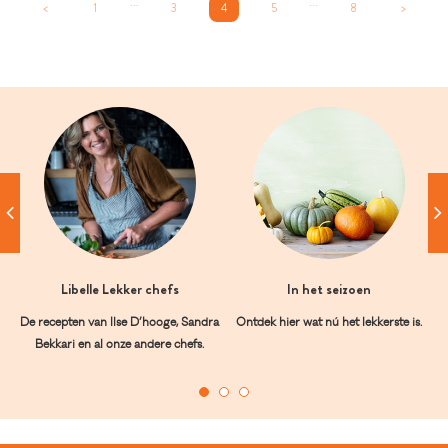
...
...
<
1
3
4
5
8
>
Libelle Lekker chefs
In het seizoen
De recepten van Ilse D’hooge, Sandra
Ontdek hier wat nú het lekkerste is.
Bekkari en al onze andere chefs.