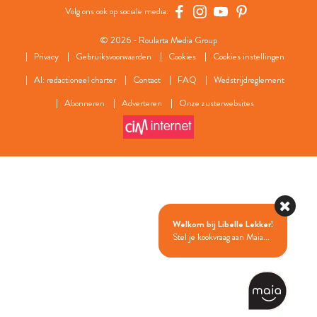
Volg ons ook op sociale media:
© 2026 - Roularta Media Group
Privacy
Gebruiksvoorwaarden
Cookies
Cookies instellingen
AI: redactioneel charter
Contact
FAQ
Wedstrijdreglement
Abonneren
Adverteren
Onze zusterwebsites
Welkom bij Libelle Lekker!
Stel je kookvraag aan Maia...