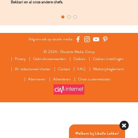
Bekkari en al onze andere chefs.
Volg ons ook op sociale media:
© 2026 - Roularta Media Group
Privacy
Gebruiksvoorwaarden
Cookies
Cookies instellingen
AI: redactioneel charter
Contact
FAQ
Wedstrijdreglement
Abonneren
Adverteren
Onze zusterwebsites
Welkom bij Libelle Lekker!