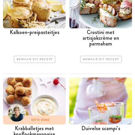
Kalkoen-preipasteitjes
Crostini met
artisjokcrème en
parmaham
BEWAAR DIT RECEPT
BEWAAR DIT RECEPT
SOFIE DOMS
Krabballetjes met
Duivelse scampi’s
knoflookmayonaise