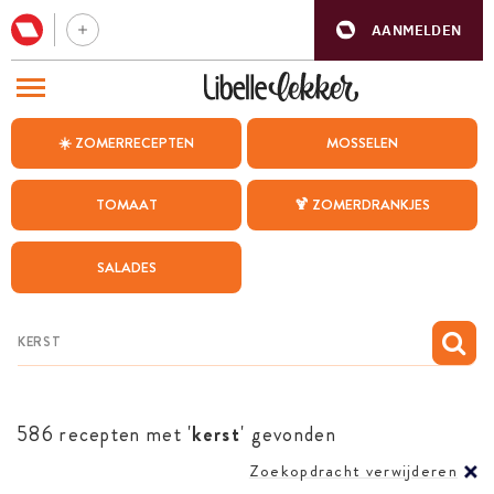
AANMELDEN
BEZOEK ONZE ANDERE WEBSITES
☀️ ZOMERRECEPTEN
MOSSELEN
RECEPTEN
TOMAAT
🍹 ZOMERDRANKJES
WEEKMENU
SALADES
CHAT MET MAIA
INSPIRATIE
MIJN BEWAARDE RECEPTEN
586 recepten met '
kerst
' gevonden
Zoekopdracht verwijderen