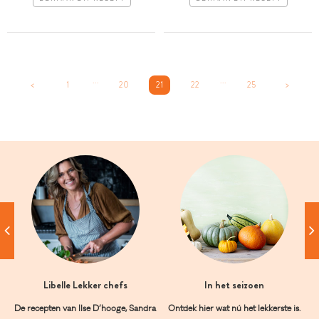
...
...
<
1
20
21
22
25
>
Libelle Lekker chefs
In het seizoen
De recepten van Ilse D’hooge, Sandra
Ontdek hier wat nú het lekkerste is.