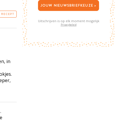
JOUW NIEUWSBRIEFKEUZE >
T RECEPT
Uitschrijven is op elk moment mogelijk
Privacybeleid
en, in
okjes.
eper,
.
te