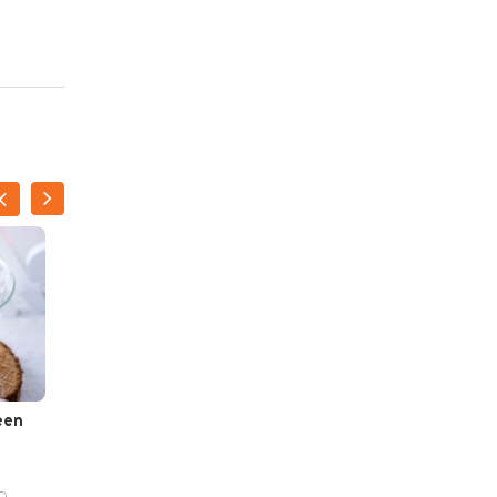
een
Kruidenblini's met
avocado en zalm