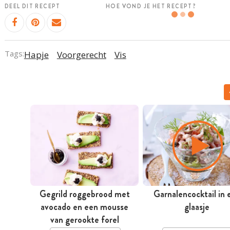
DEEL DIT RECEPT
HOE VOND JE HET RECEPT?
Tags:
Hapje
Voorgerecht
Vis
Gegrild roggebrood met
Garnalencocktail in 
avocado en een mousse
glaasje
van gerookte forel