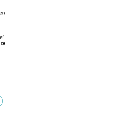
nen
af
oze