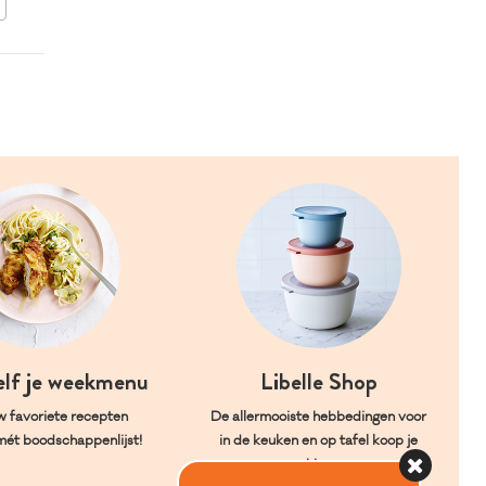
BEWAAR DIT RECEPT
elf je weekmenu
Libelle Shop
w favoriete recepten
De allermooiste hebbedingen voor
mét boodschappenlijst!
in de keuken en op tafel koop je
hier.