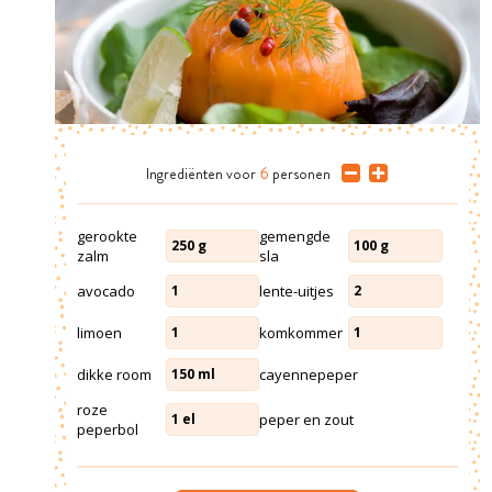
Ingrediënten
voor
6
personen
gerookte
gemengde
250
g
100
g
zalm
sla
avocado
lente-uitjes
1
2
limoen
komkommer
1
1
dikke room
cayennepeper
150
ml
roze
peper en zout
1
el
peperbol