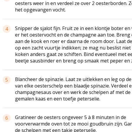
oesters weer in en verdeel ze over 2 oesterborden. Z
het opgevangen vocht.
Snipper de sjalot fijn. Fruit ze in een klontje boter en
4
er het oestervocht en de champagne aan toe. Breng 
aan de kook en roer er daarna de room door. Laat d
op een zacht vuurtje indikken; ze mag nu beslist nie
koken anders gaat ze schiften. Bind eventueel met e
beetje sausbinder en breng op smaak met peper en 
Blancheer de spinazie. Laat ze uitlekken en leg op de
5
van elke oesterschelp een blaadje spinazie. Verdeel e
champagnesaus over en werk de schelpen af met de
gemalen kaas en een toefje peterselie.
Gratineer de oesters ongeveer 5 à 8 minuten in de
6
voorverwarmde oven tot ze mooi goudbruin zijn. Ga
de schelpen met een takje peterselie.