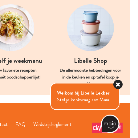
elf je weekmenu
Libelle Shop
w favoriete recepten
De allermooiste hebbedingen voor
mét boodschappenlijst!
in de keuken en op tafel koop je
hier.
Welkom bij Libelle Lekker!
Stel je kookvraag aan Maia...
tact
FAQ
Wedstrijdreglement