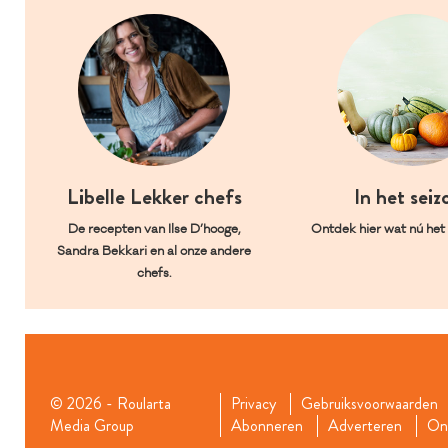
Libelle Lekker chefs
In het seiz
De recepten van Ilse D’hooge,
Ontdek hier wat nú het l
Sandra Bekkari en al onze andere
chefs.
© 2026 - Roularta
Privacy
Gebruiksvoorwaarden
Media Group
Abonneren
Adverteren
Onz