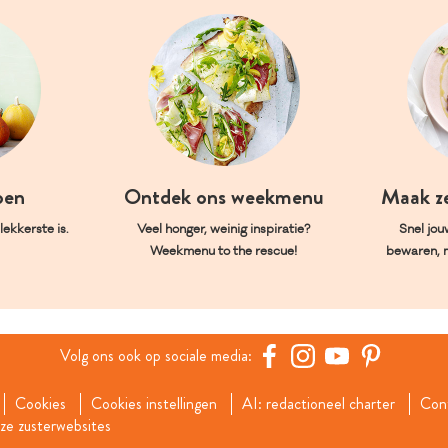
oen
Ontdek ons weekmenu
Maak z
ekkerste is.
Veel honger, weinig inspiratie?
Snel jou
Weekmenu to the rescue!
bewaren, 
Volg ons ook op sociale media:
Cookies
Cookies instellingen
AI: redactioneel charter
Con
e zusterwebsites