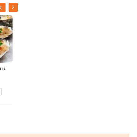
ers
Oesters met tomaat en
ham
BEWAAR DIT RECEPT