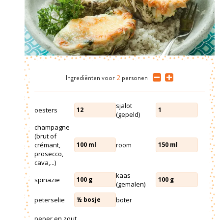
Ingrediënten
voor
2
personen
sjalot
oesters
12
1
(gepeld)
champagne
(brut of
crémant,
room
100
ml
150
ml
prosecco,
cava,...)
kaas
spinazie
100
g
100
g
(gemalen)
peterselie
boter
½
bosje
peper en zout