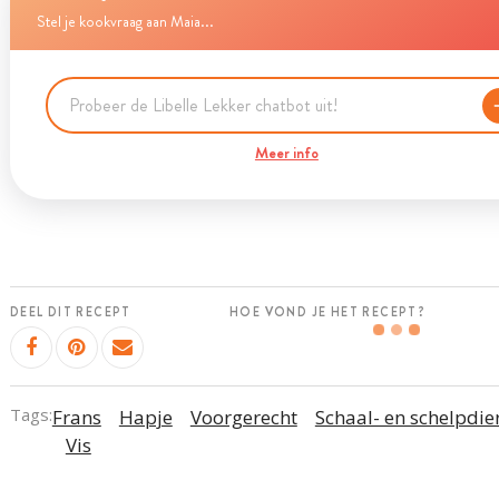
Stel je kookvraag aan Maia...
Meer info
DEEL DIT RECEPT
HOE VOND JE HET RECEPT?
Tags:
Frans
Hapje
Voorgerecht
Schaal- en schelpdie
Vis