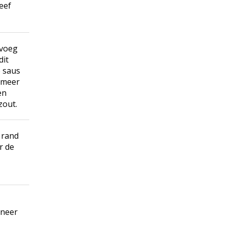
eef
 voeg
dit
e saus
t meer
en
zout.
 rand
r de
rneer