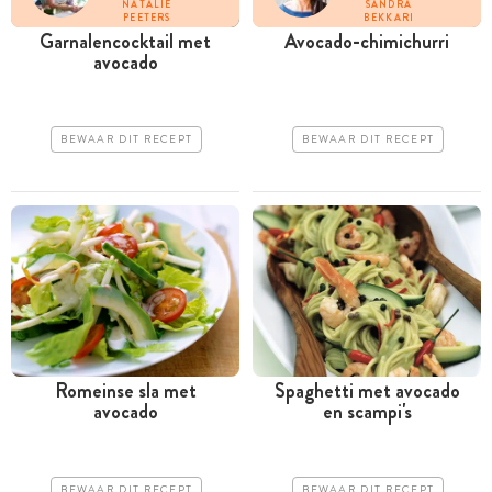
NATALIE
SANDRA
PEETERS
BEKKARI
Garnalencocktail met
Avocado-­chimichurri
avocado
BEWAAR DIT RECEPT
BEWAAR DIT RECEPT
Romeinse sla met
Spaghetti met avocado
avocado
en scampi's
BEWAAR DIT RECEPT
BEWAAR DIT RECEPT