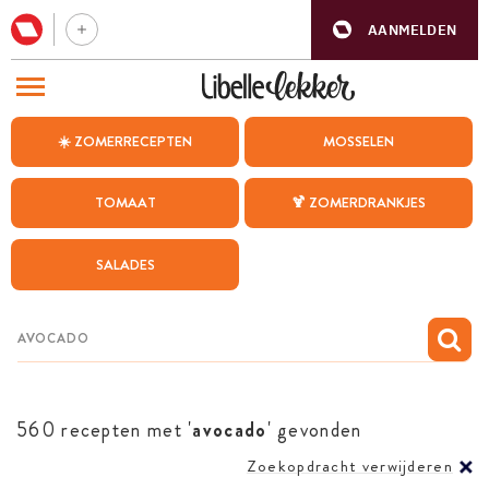
AANMELDEN
BEZOEK ONZE ANDERE WEBSITES
☀️ ZOMERRECEPTEN
MOSSELEN
RECEPTEN
TOMAAT
🍹 ZOMERDRANKJES
WEEKMENU
SALADES
CHAT MET MAIA
INSPIRATIE
MIJN BEWAARDE RECEPTEN
560 recepten met '
avocado
' gevonden
Zoekopdracht verwijderen