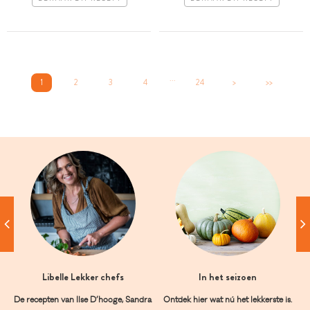
...
1
2
3
4
24
>
>>
Libelle Lekker chefs
In het seizoen
De recepten van Ilse D’hooge, Sandra
Ontdek hier wat nú het lekkerste is.