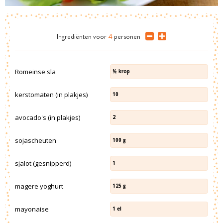
Ingrediënten
voor
4
personen
Romeinse sla
½
krop
kerstomaten (in plakjes)
10
avocado's (in plakjes)
2
sojascheuten
100
g
sjalot (gesnipperd)
1
magere yoghurt
125
g
mayonaise
1
el