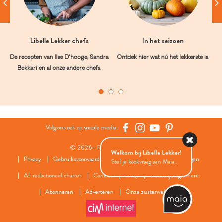
Libelle Lekker chefs
In het seizoen
De recepten van Ilse D’hooge, Sandra
Ontdek hier wat nú het lekkerste is.
Bekkari en al onze andere chefs.
Volg ons ook op sociale media:
© 2026 - Roularta Media Group
Welkom bij Libelle Lekker!
Privacy
Gebruiksvoorwaarden
Cookies
Cookies instellingen
Stel je kookvraag aan Maia...
AI: redactioneel charter
Contact
FAQ
Wedstrijdreglement
Abonneren
Adverteren
Onze zusterwebsites