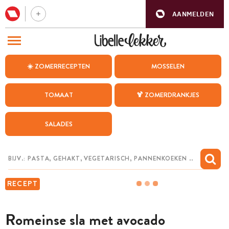
AANMELDEN
BEZOEK ONZE ANDERE WEBSITES
☀️ ZOMERRECEPTEN
MOSSELEN
RECEPTEN
TOMAAT
🍹 ZOMERDRANKJES
WEEKMENU
SALADES
CHAT MET MAIA
INSPIRATIE
MIJN BEWAARDE RECEPTEN
RECEPT
Romeinse sla met avocado