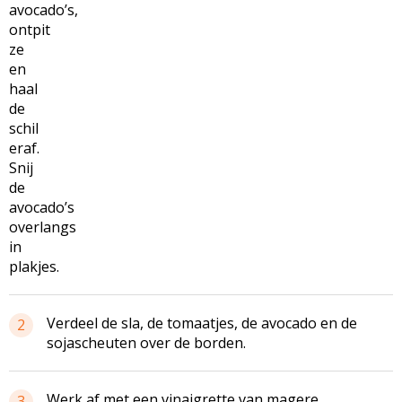
avocado’s,
ontpit
ze
en
haal
de
schil
eraf.
Snij
de
avocado’s
overlangs
in
plakjes.
Verdeel de sla, de tomaatjes, de avocado en de
2
sojascheuten over de borden.
Werk af met een vinaigrette van magere
3