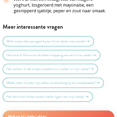
yoghurt, losgeroerd met mayonaise, een
gesnipperd sjalotje, peper en zout naar smaak.
Meer interessante vragen
Welk stukje vlees past goed bij een frisse salade met avocado?
Hoe houd ik Romeinse sla lekker knapperig voor een frisse salade?
Hoe voorkom ik dat stukjes avocado bruin worden in mijn salade?
Welke noten of pitten zijn lekker als afwerking bij een avocadosalade?
Hoe laat ik een harde avocado sneller rijpen voor mijn salade?
Welkom bij Libelle Lekker!