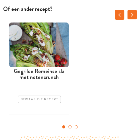
Of een ander recept?
Gegrilde Romeinse sla
met notencrunch
a
BEWAAR DIT RECEPT