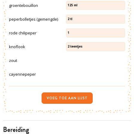
groentebouillon
125
ml
peperbolletjes (gemengde)
2
tl
rode chilipeper
1
knoflook
2
teentjes
zout
cayennepeper
VOEG TOE AAN LIJST
bereiding