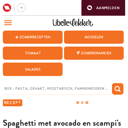
AANMELDEN
BEZOEK ONZE ANDERE WEBSITES
☀️ ZOMERRECEPTEN
MOSSELEN
RECEPTEN
TOMAAT
🍹 ZOMERDRANKJES
WEEKMENU
SALADES
CHAT MET MAIA
INSPIRATIE
MIJN BEWAARDE RECEPTEN
RECEPT
Spaghetti met avocado en scampi's