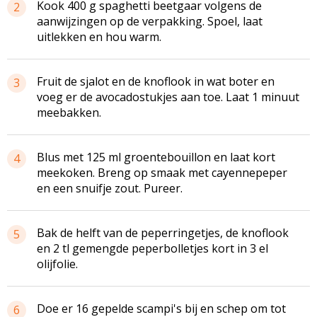
Kook 400 g spaghetti beetgaar volgens de
2
aanwijzingen op de verpakking. Spoel, laat
uitlekken en hou warm.
Fruit de sjalot en de knoflook in wat boter en
3
voeg er de avocadostukjes aan toe. Laat 1 minuut
meebakken.
Blus met 125 ml groentebouillon en laat kort
4
meekoken. Breng op smaak met cayennepeper
en een snuifje zout. Pureer.
Bak de helft van de peperringetjes, de knoflook
5
en 2 tl gemengde peperbolletjes kort in 3 el
olijfolie.
Doe er 16 gepelde scampi's bij en schep om tot
6