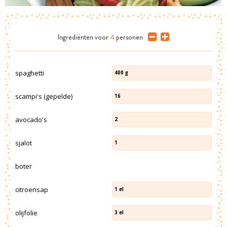
Ingrediënten
voor
4
personen
spaghetti
400
g
scampi's (gepelde)
16
avocado's
2
sjalot
1
boter
citroensap
1
el
olijfolie
3
el