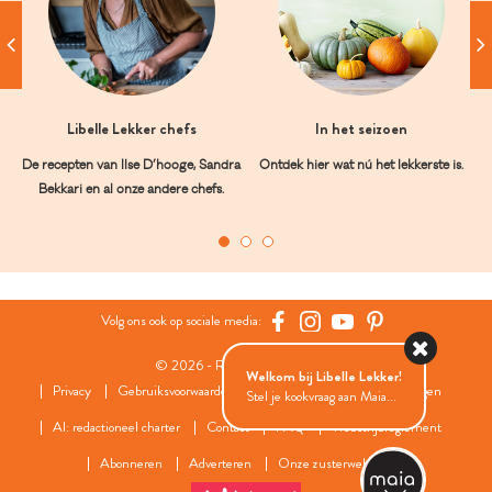
Libelle Lekker chefs
In het seizoen
De recepten van Ilse D’hooge, Sandra
Ontdek hier wat nú het lekkerste is.
Bekkari en al onze andere chefs.
Volg ons ook op sociale media:
© 2026 - Roularta Media Group
Welkom bij Libelle Lekker!
Privacy
Gebruiksvoorwaarden
Cookies
Cookies instellingen
Stel je kookvraag aan Maia...
AI: redactioneel charter
Contact
FAQ
Wedstrijdreglement
Abonneren
Adverteren
Onze zusterwebsites