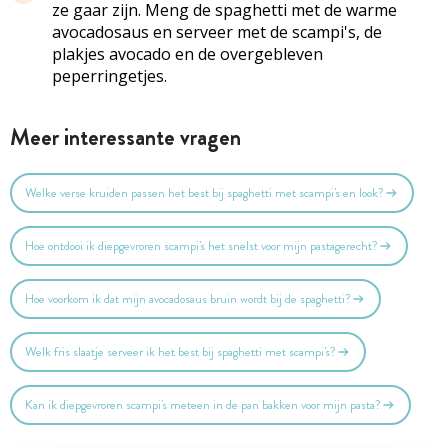
ze gaar zijn. Meng de spaghetti met de warme
avocadosaus en serveer met de scampi's, de
plakjes avocado en de overgebleven
peperringetjes.
Meer interessante vragen
Welke verse kruiden passen het best bij spaghetti met scampi's en look?
Hoe ontdooi ik diepgevroren scampi's het snelst voor mijn pastagerecht?
Hoe voorkom ik dat mijn avocadosaus bruin wordt bij de spaghetti?
Welk fris slaatje serveer ik het best bij spaghetti met scampi's?
Kan ik diepgevroren scampi's meteen in de pan bakken voor mijn pasta?