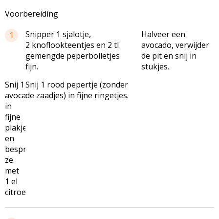
Voorbereiding
Snipper 1 sjalotje,
Halveer een
1
2 knoflookteentjes en 2 tl
avocado, verwijder
gemengde peperbolletjes
de pit en snij in
fijn.
stukjes.
Snij 1
Snij 1 rood pepertje (zonder
avocado
de zaadjes) in fijne ringetjes.
in
fijne
plakjes
en
besprenkel
ze
met
1 el
citroensap.