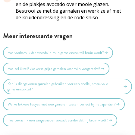
en de plakjes avocado over mooie glazen.
Bestrooi ze met de garnalen en werk ze af met
de kruidendressing en de rode shiso.
Meer interessante vragen
Hoe voorkom ik dat avocado in mijn garnalencocktail bruin wordt?
Hoe pel ik zelf vlot verse grijze garnalen voor mijn voorgerecht?
Kan ik diepgevroren garnalen gebruiken voor een snelle, smaakvolle
garnalencocktail?
Welke lekkere hapjes met roze garnalen passen perfect bij het aperitief?
Hoe bewaar ik een aangesneden avocado zonder dat hij bruin wordt?