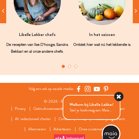
Libelle Lekker chefs
In het seizoen
De recepten van Ilse D’hooge, Sandra
Ontdek hier wat nú het lekkerste is.
Bekkari en al onze andere chefs.
Volg ons ook op sociale media:
© 2026 - Roularta Media Group
Welkom bij Libelle Lekker!
Privacy
Gebruiksvoorwaarden
Cookies
Cookies instellingen
Stel je kookvraag aan Maia...
AI: redactioneel charter
Contact
FAQ
Wedstrijdreglement
Abonneren
Adverteren
Onze zusterwebsites