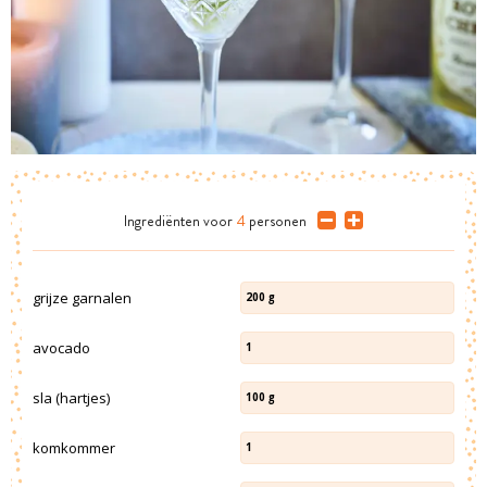
Ingrediënten
voor
4
personen
grijze garnalen
200
g
avocado
1
sla (hartjes)
100
g
komkommer
1