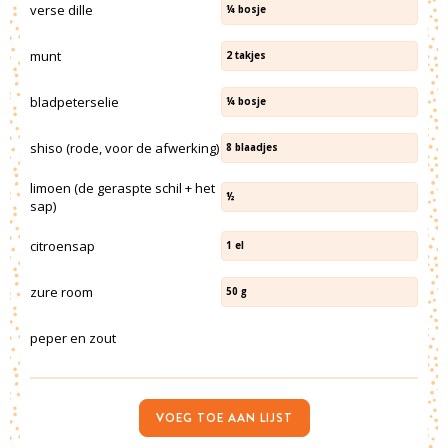
verse dille
¼
bosje
munt
2
takjes
bladpeterselie
¼
bosje
shiso (rode, voor de afwerking)
8
blaadjes
limoen (de geraspte schil + het
½
sap)
citroensap
1
el
zure room
50
g
peper en zout
VOEG TOE AAN LIJST