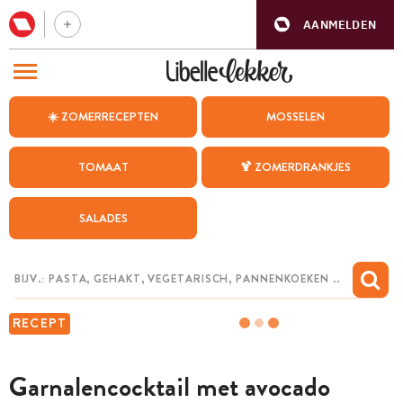
AANMELDEN
BEZOEK ONZE ANDERE WEBSITES
☀️ ZOMERRECEPTEN
MOSSELEN
RECEPTEN
TOMAAT
🍹 ZOMERDRANKJES
WEEKMENU
SALADES
CHAT MET MAIA
INSPIRATIE
MIJN BEWAARDE RECEPTEN
RECEPT
Garnalencocktail met avocado