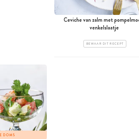
Ceviche van zalm met pompelmo
venkelslaatje
BEWAAR DIT RECEPT
IE DOMS