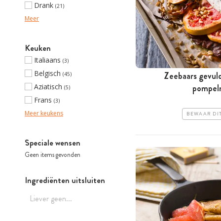
Drank
(21)
Meer
Keuken
Italiaans
(3)
Belgisch
Zeebaars gevul
(45)
Aziatisch
pompel
(5)
Frans
(3)
Meer keukens
BEWAAR DI
Speciale wensen
Geen items gevonden
Ingrediënten uitsluiten