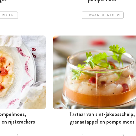
T RECEPT
BEWAAR DIT RECEPT
pompelmoes,
Tartaar van sint-jakobsschelp,
en rijstcrackers
granaatappel en pompelmoes