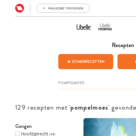
MAGAZINE TOEVOEGEN
Recepten
☀️ ZOMERRECEPTEN
129 recepten met '
pompelmoes
' gevond
Gangen
Hoofdgerecht
(44)