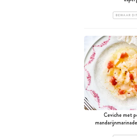
BEWAAR DI
Ceviche met 
mandarijnmarinade 