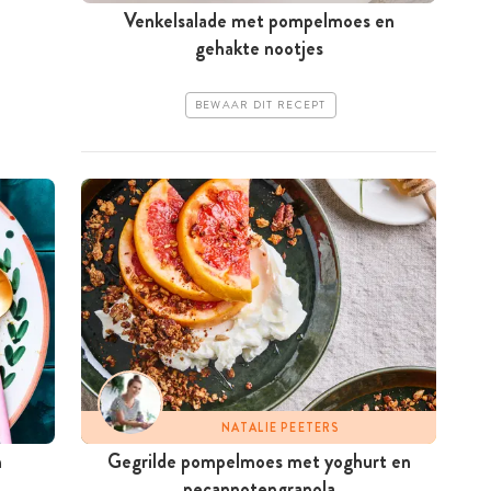
Venkelsalade met pompelmoes en
gehakte nootjes
BEWAAR DIT RECEPT
NATALIE PEETERS
n
Gegrilde pompelmoes met yoghurt en
pecannotengranola