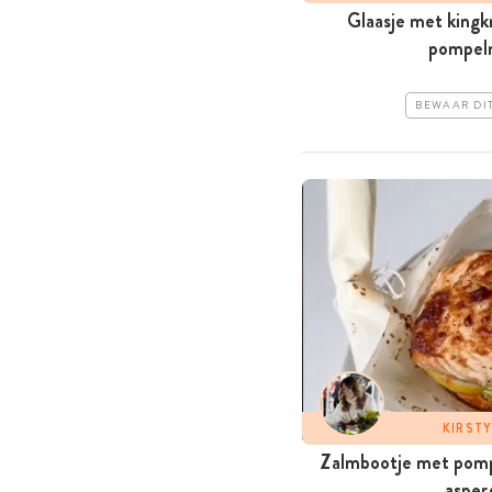
Glaasje met kingk
pompel
BEWAAR DI
KIRST
Zalmbootje met pom
asper