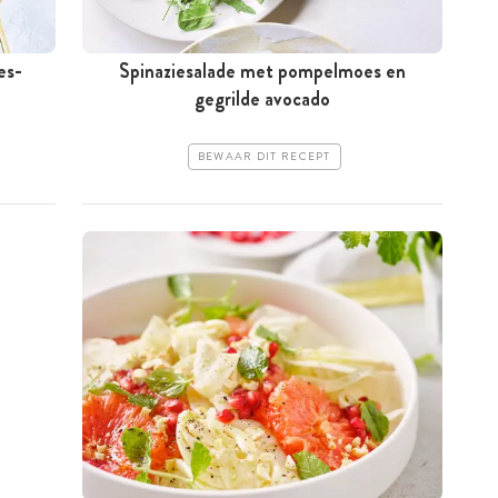
es-
Spinaziesalade met pompelmoes en
gegrilde avocado
BEWAAR DIT RECEPT