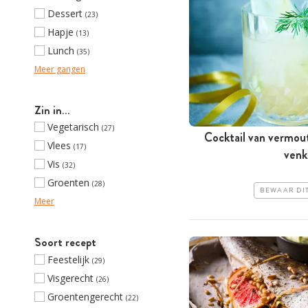
Dessert
(23)
Hapje
(13)
Lunch
(35)
Meer gangen
Zin in…
Vegetarisch
(27)
Cocktail van vermo
Vlees
(17)
venk
Vis
(32)
Groenten
(28)
BEWAAR DI
Meer
Soort recept
Feestelijk
(29)
Visgerecht
(26)
Groentengerecht
(22)