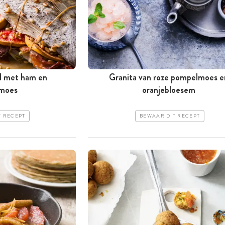
d met ham en
Granita van roze pompelmoes e
moes
oranjebloesem
T RECEPT
BEWAAR DIT RECEPT