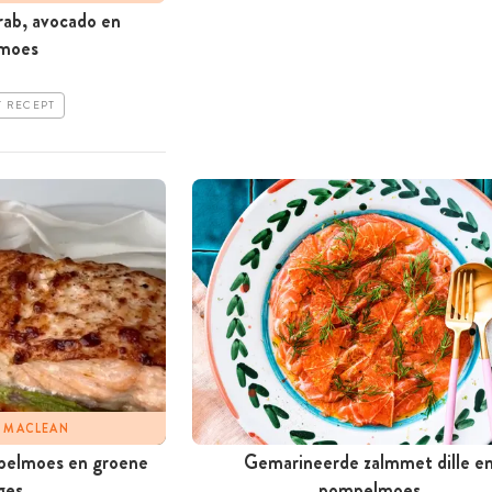
rab, avocado en
moes
T RECEPT
Y MACLEAN
pelmoes en groene
Gemarineerde zalmmet dille e
ges
pompelmoes