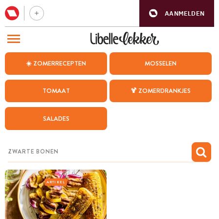
AANMELDEN
BEZOEK ONZE ANDERE WEBSITES
☀️ ZOMERRECEPTEN
MOSSELEN
RECEPTEN
TOMAAT
🍹 ZOMERDRANKJES
WEEKMENU
SALADES
CHAT MET MAIA
INSPIRATIE
MIJN BEWAARDE RECEPTEN
ARTIKEL