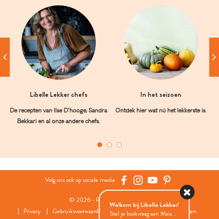
Libelle Lekker chefs
In het seizoen
De recepten van Ilse D’hooge, Sandra
Ontdek hier wat nú het lekkerste is.
Bekkari en al onze andere chefs.
Volg ons ook op sociale media:
© 2026 - Roularta Media Group
Welkom bij Libelle Lekker!
Privacy
Gebruiksvoorwaarden
Cookies
Cookies instellingen
Stel je kookvraag aan Maia...