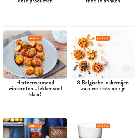
deze producten
thee te drinken
ARTIKEL
ARTIKEL
Hartverwarmend
8 Belgische lekkernijen
wintereten… lekker snel
waar we trots op zijn
klaar!
ARTIKEL
ARTIKEL