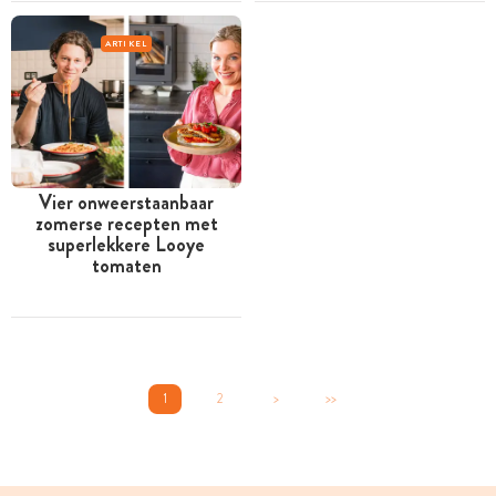
ARTIKEL
Vier onweerstaanbaar
zomerse recepten met
superlekkere Looye
tomaten
1
2
>
>>