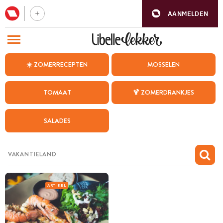
AANMELDEN
BEZOEK ONZE ANDERE WEBSITES
☀️ ZOMERRECEPTEN
MOSSELEN
RECEPTEN
TOMAAT
🍹 ZOMERDRANKJES
WEEKMENU
SALADES
CHAT MET MAIA
INSPIRATIE
MIJN BEWAARDE RECEPTEN
ARTIKEL