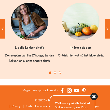
Libelle Lekker chefs
In het seizoen
De recepten van Ilse D’hooge, Sandra
Ontdek hier wat nú het lekkerste is.
Bekkari en al onze andere chefs.
Volg ons ook op sociale media:
© 2026 - Roularta Media Group
Welkom bij Libelle Lekker!
Privacy
Gebruiksvoorwaarden
Cookies
Cookies instellingen
Stel je kookvraag aan Maia...