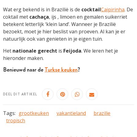
Wat erg bekend is in Brazilië is de
cocktail
Caipirinha
. De
coktail met
cachaça
, ijs , limoen en gemalen suikerriet
betekent letterlijk ‘klein land’. Wanneer je Brazilië
bezoekt, moet je hier beslist van proeven. Al kan je er
natuurlijk ook van genieten in je eigen tuin.
Het
nationale gerecht
is
Feijoda
. We leren het je
hieronder maken.
Benieuwd naar de
Turkse keuken
?
DEEL DIT ARTIKEL
Tags:
grootkeuken
vakantieland
brazilie
tropisch