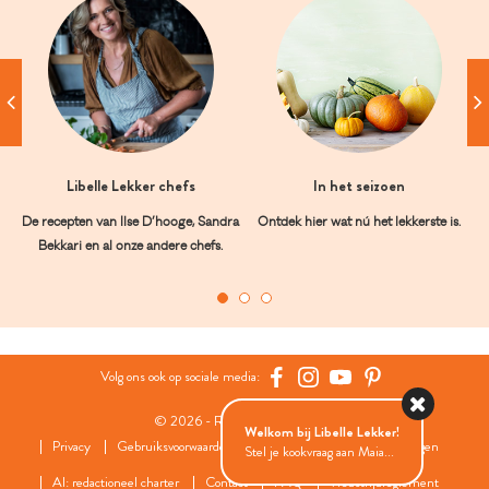
Libelle Lekker chefs
In het seizoen
De recepten van Ilse D’hooge, Sandra
Ontdek hier wat nú het lekkerste is.
Bekkari en al onze andere chefs.
Volg ons ook op sociale media:
© 2026 - Roularta Media Group
Welkom bij Libelle Lekker!
Privacy
Gebruiksvoorwaarden
Cookies
Cookies instellingen
Stel je kookvraag aan Maia...
AI: redactioneel charter
Contact
FAQ
Wedstrijdreglement