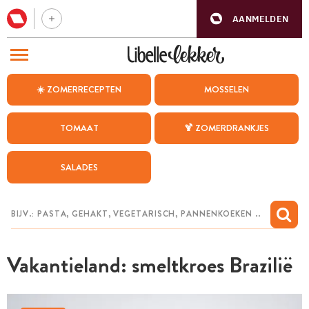
AANMELDEN
BEZOEK ONZE ANDERE WEBSITES
☀️ ZOMERRECEPTEN
MOSSELEN
RECEPTEN
TOMAAT
🍹 ZOMERDRANKJES
WEEKMENU
SALADES
CHAT MET MAIA
INSPIRATIE
MIJN BEWAARDE RECEPTEN
Vakantieland: smeltkroes Brazilië