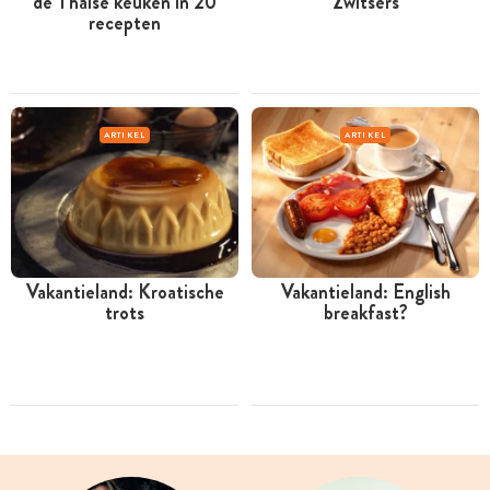
de Thaise keuken in 20
Zwitsers
recepten
ARTIKEL
ARTIKEL
Vakantieland: Kroatische
Vakantieland: English
trots
breakfast?