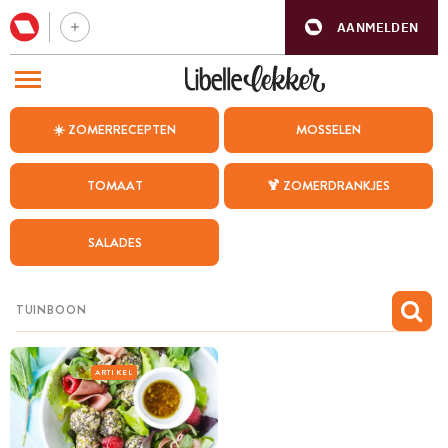
AANMELDEN
BEZOEK ONZE ANDERE WEBSITES
☀️ ZOMERRECEPTEN
MOSSELEN
RECEPTEN
TOMAAT
🍹 ZOMERDRANKJES
WEEKMENU
SALADES
CHAT MET MAIA
INSPIRATIE
MIJN BEWAARDE RECEPTEN
ARTIKEL