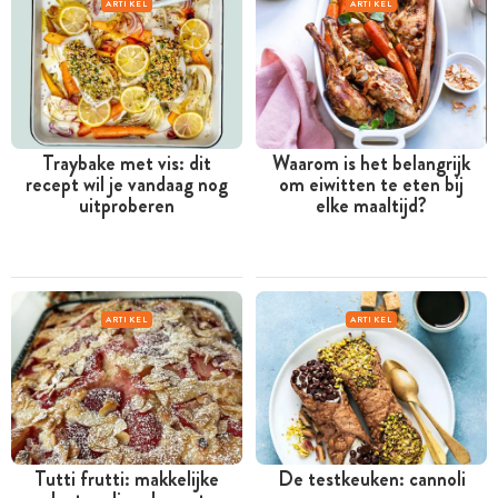
ARTIKEL
ARTIKEL
Traybake met vis: dit
Waarom is het belangrijk
recept wil je vandaag nog
om eiwitten te eten bij
uitproberen
elke maaltijd?
ARTIKEL
ARTIKEL
Tutti frutti: makkelijke
De testkeuken: cannoli