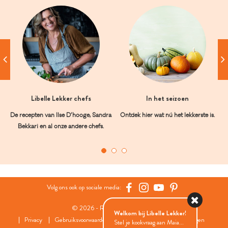
Libelle Lekker chefs
In het seizoen
De recepten van Ilse D’hooge, Sandra
Ontdek hier wat nú het lekkerste is.
Bekkari en al onze andere chefs.
Volg ons ook op sociale media:
© 2026 - Roularta Media Group
Welkom bij Libelle Lekker!
Privacy
Gebruiksvoorwaarden
Cookies
Cookies instellingen
Stel je kookvraag aan Maia...