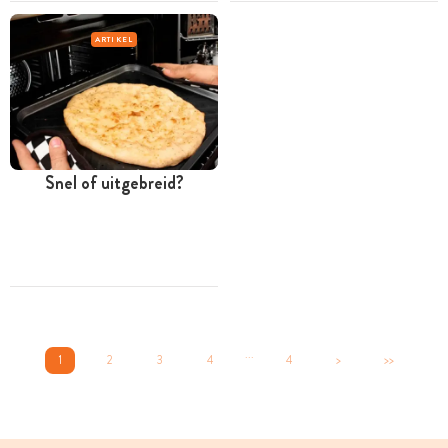
ARTIKEL
Snel of uitgebreid?
...
1
2
3
4
4
>
>>