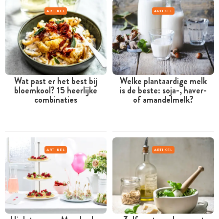
ARTIKEL
ARTIKEL
Wat past er het best bij
Welke plantaardige melk
bloemkool? 15 heerlijke
is de beste: soja-, haver-
combinaties
of amandelmelk?
ARTIKEL
ARTIKEL