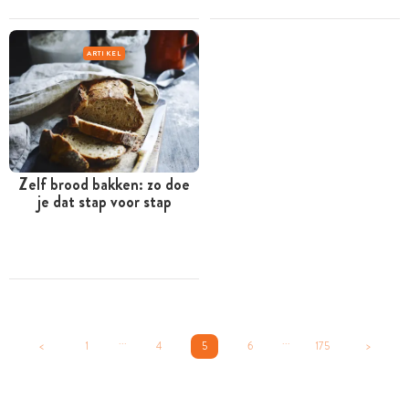
ARTIKEL
Zelf brood bakken: zo doe
je dat stap voor stap
...
...
<
1
4
5
6
175
>