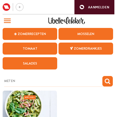
AANMELDEN
BEZOEK ONZE ANDERE WEBSITES
☀️ ZOMERRECEPTEN
MOSSELEN
RECEPTEN
TOMAAT
🍹 ZOMERDRANKJES
WEEKMENU
SALADES
CHAT MET MAIA
INSPIRATIE
MIJN BEWAARDE RECEPTEN
ARTIKEL