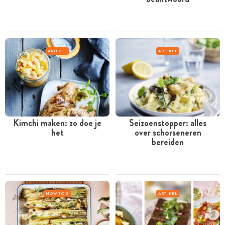
ARTIKEL
ARTIKEL
Kimchi maken: zo doe je
Seizoenstopper: alles
het
over schorseneren
bereiden
HOW TO'S
ARTIKEL