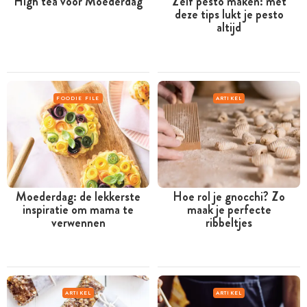
High tea voor Moederdag
Zelf pesto maken: met
deze tips lukt je pesto
altijd
FOODIE FILE
ARTIKEL
Moederdag: de lekkerste
Hoe rol je gnocchi? Zo
inspiratie om mama te
maak je perfecte
verwennen
ribbeltjes
ARTIKEL
ARTIKEL