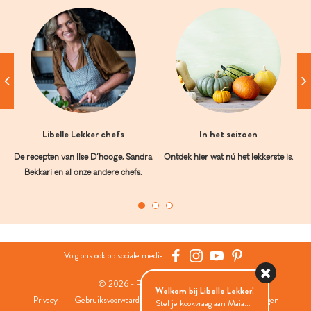
Libelle Lekker chefs
In het seizoen
De recepten van Ilse D’hooge, Sandra
Ontdek hier wat nú het lekkerste is.
Bekkari en al onze andere chefs.
Volg ons ook op sociale media:
© 2026 - Roularta Media Group
Welkom bij Libelle Lekker!
Privacy
Gebruiksvoorwaarden
Cookies
Cookies instellingen
Stel je kookvraag aan Maia...