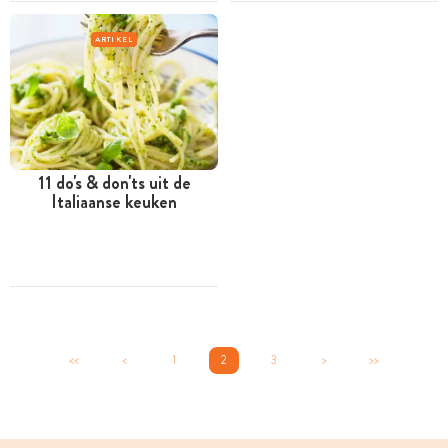
ARTIKEL
11 do's & don'ts uit de
Italiaanse keuken
<<
<
1
2
3
>
>>