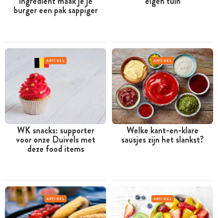
ingrediënt maak je je
eigen tuin
burger een pak sappiger
ARTIKEL
ARTIKEL
WK snacks: supporter
Welke kant-en-klare
voor onze Duivels met
sausjes zijn het slankst?
deze food items
ARTIKEL
ARTIKEL