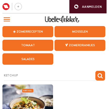
AANMELDEN
BEZOEK ONZE ANDERE WEBSITES
☀️ ZOMERRECEPTEN
MOSSELEN
RECEPTEN
TOMAAT
🍹 ZOMERDRANKJES
WEEKMENU
SALADES
CHAT MET MAIA
INSPIRATIE
MIJN BEWAARDE RECEPTEN
ARTIKEL