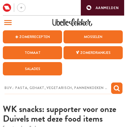
AANMELDEN
BEZOEK ONZE ANDERE WEBSITES
☀️ ZOMERRECEPTEN
MOSSELEN
RECEPTEN
TOMAAT
🍹 ZOMERDRANKJES
WEEKMENU
SALADES
CHAT MET MAIA
INSPIRATIE
MIJN BEWAARDE RECEPTEN
WK snacks: supporter voor onze
Duivels met deze food items