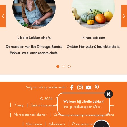
Libelle Lekker chefs
In het seizoen
De recepten van Ilse D’hooge, Sandra
Ontdek hier wat nú het lekkerste is.
Bekkari en al onze andere chefs.
Volg ons ook op sociale media:
© 2026 - Roularta Media Group
Welkom bij Libelle Lekker!
Privacy
Gebruiksvoorwaarden
Cookies
Cookies instellingen
Stel je kookvraag aan Maia...
AI: redactioneel charter
Contact
FAQ
Wedstrijdreglement
Abonneren
Adverteren
Onze zusterwebsites