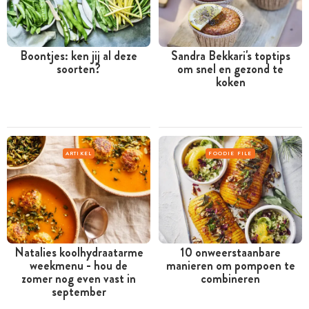
Boontjes: ken jij al deze
Sandra Bekkari's toptips
soorten?
om snel en gezond te
koken
ARTIKEL
FOODIE FILE
Natalies koolhydraatarme
10 onweerstaanbare
weekmenu - hou de
manieren om pompoen te
zomer nog even vast in
combineren
september