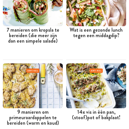
7 manieren om kropsla te
Wat is een gezonde lunch
bereiden (die meer zijn
tegen een middagdip?
dan een simpele salade)
ARTIKEL
ARTIKEL
9 manieren om
14x vis in één pan,
primeuraardappelen te
(stoof)pot of bakplaat!
bereiden (warm en koud)