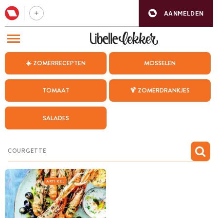
AANMELDEN
BEZOEK ONZE ANDERE WEBSITES
☀️ ZOMERRECEPTEN
MOSSELEN
RECEPTEN
TOMAAT
🍹 ZOMERDRANKJES
WEEKMENU
SALADES
CHAT MET MAIA
INSPIRATIE
MIJN BEWAARDE RECEPTEN
ARTIKEL