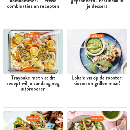
komkommer? 11 frisse
geprobeerd? Pastinaak in
combinaties en recepten
je dessert
ARTIKEL
ARTIKEL
Traybake met vis: dit
Lokale vis op de rooster:
recept wil je vandaag nog
kiezen en grillen maar!
uitproberen
ARTIKEL
ARTIKEL