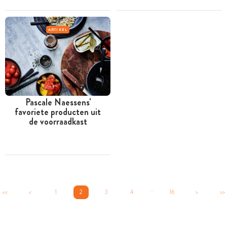
ARTIKEL
Pascale Naessens'
favoriete producten uit
de voorraadkast
...
<<
<
1
2
3
4
16
>
>>