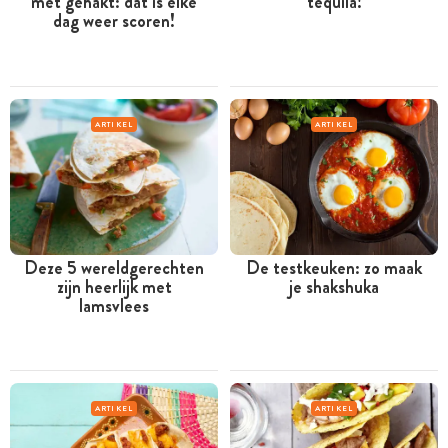
met gehakt: dat is elke
tequila!
dag weer scoren!
ARTIKEL
ARTIKEL
Deze 5 wereldgerechten
De testkeuken: zo maak
zijn heerlijk met
je shakshuka
lamsvlees
ARTIKEL
ARTIKEL