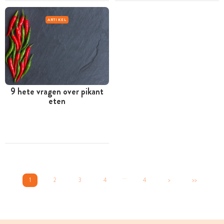
ARTIKEL
9 hete vragen over pikant
eten
...
1
2
3
4
4
>
>>