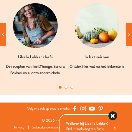
Libelle Lekker chefs
In het seizoen
De recepten van Ilse D’hooge, Sandra
Ontdek hier wat nú het lekkerste is.
Bekkari en al onze andere chefs.
Volg ons ook op sociale media:
© 2026 - Roularta Media Group
Welkom bij Libelle Lekker!
Privacy
Gebruiksvoorwaarden
Cookies
Cookies instellingen
Stel je kookvraag aan Maia...