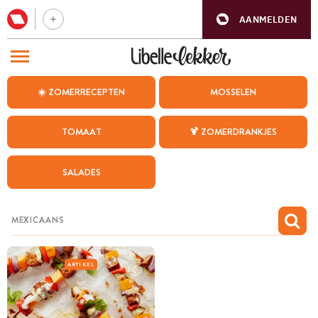
AANMELDEN
BEZOEK ONZE ANDERE WEBSITES
☀️ ZOMERRECEPTEN
MOSSELEN
RECEPTEN
TOMAAT
🍹 ZOMERDRANKJES
WEEKMENU
SALADES
CHAT MET MAIA
INSPIRATIE
MIJN BEWAARDE RECEPTEN
ARTIKEL