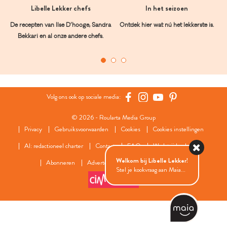
Libelle Lekker chefs
In het seizoen
De recepten van Ilse D’hooge, Sandra
Ontdek hier wat nú het lekkerste is.
Bekkari en al onze andere chefs.
Volg ons ook op sociale media:
© 2026 - Roularta Media Group
Privacy
Gebruiksvoorwaarden
Cookies
Cookies instellingen
AI: redactioneel charter
Contact
FAQ
Wedstrijdreglement
Welkom bij Libelle Lekker!
Abonneren
Adverteren
Onze zusterwebsites
Stel je kookvraag aan Maia...