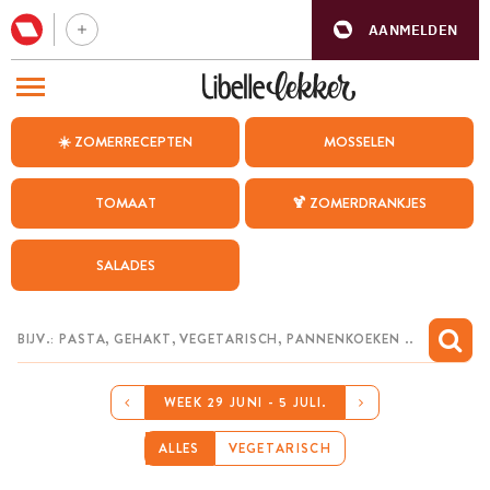
AANMELDEN
BEZOEK ONZE ANDERE WEBSITES
☀️ ZOMERRECEPTEN
MOSSELEN
RECEPTEN
TOMAAT
🍹 ZOMERDRANKJES
WEEKMENU
SALADES
CHAT MET MAIA
INSPIRATIE
MIJN BEWAARDE RECEPTEN
WEEK 29 JUNI - 5 JULI.
ALLES
VEGETARISCH