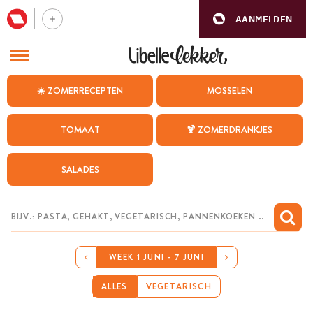
AANMELDEN
BEZOEK ONZE ANDERE WEBSITES
☀️ ZOMERRECEPTEN
MOSSELEN
RECEPTEN
TOMAAT
🍹 ZOMERDRANKJES
WEEKMENU
SALADES
CHAT MET MAIA
INSPIRATIE
MIJN BEWAARDE RECEPTEN
WEEK 1 JUNI - 7 JUNI
ALLES
VEGETARISCH