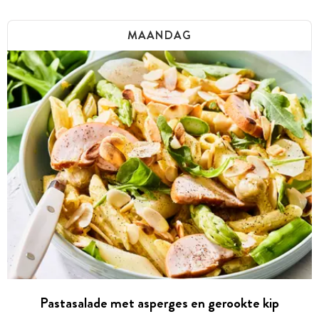
MAANDAG
Pastasalade met asperges en gerookte kip