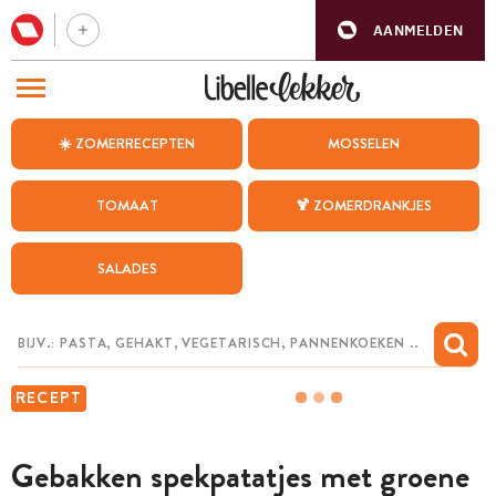
AANMELDEN
BEZOEK ONZE ANDERE WEBSITES
☀️ ZOMERRECEPTEN
MOSSELEN
RECEPTEN
TOMAAT
🍹 ZOMERDRANKJES
WEEKMENU
SALADES
CHAT MET MAIA
INSPIRATIE
MIJN BEWAARDE RECEPTEN
RECEPT
Gebakken spekpatatjes met groene