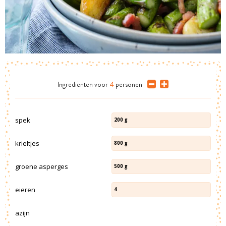
Ingrediënten
voor
4
personen
spek
200
g
krieltjes
800
g
groene asperges
500
g
eieren
4
azijn