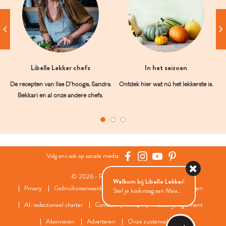
Libelle Lekker chefs
In het seizoen
De recepten van Ilse D’hooge, Sandra
Ontdek hier wat nú het lekkerste is.
Bekkari en al onze andere chefs.
Volg ons ook op sociale media:
© 2026 - Roularta Media Group
Welkom bij Libelle Lekker!
Privacy
Gebruiksvoorwaarden
Cookies
Cookies instellingen
Stel je kookvraag aan Maia...
AI: redactioneel charter
Contact
FAQ
Wedstrijdreglement
Abonneren
Adverteren
Onze zusterwebsites