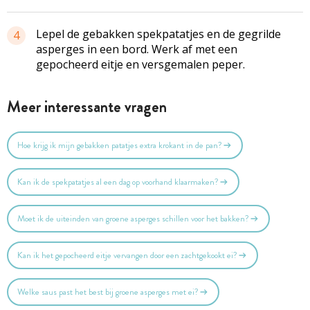
Lepel de gebakken spekpatatjes en de gegrilde
4
asperges in een bord. Werk af met een
gepocheerd eitje en versgemalen peper.
Meer interessante vragen
Hoe krijg ik mijn gebakken patatjes extra krokant in de pan?
Kan ik de spekpatatjes al een dag op voorhand klaarmaken?
Moet ik de uiteinden van groene asperges schillen voor het bakken?
Kan ik het gepocheerd eitje vervangen door een zachtgekookt ei?
Welke saus past het best bij groene asperges met ei?