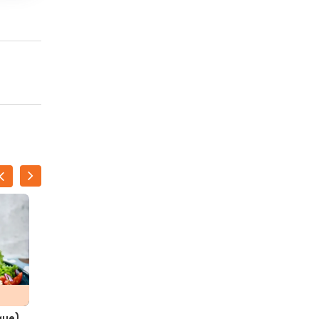
que)
Steak tartaar met frietjes