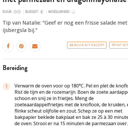
DUUR:
BUDGET:
MOEILIJKHEID:
Tip van Natalie: "Geef er nog een frisse salade met
ijsbergsla bij."
BEWAAR DIT RECEPT
PRINT DI
bereiding
Verwarm de oven voor op 180°C. Pel en plet de knofl
1
Rist de tijm en de rozemarijn. Boen de zoete aardapp
schoon en snij ze in frietjes. Meng de
zoeteaardappelfrietjes met de knoflook, de kruiden,
flinke scheut olijfolie en zout. Schep ze op een met
bakpapier beklede bakplaat en bak ze 25 à 30 minute
de oven. Strooi er na 15 minuten de parmezaan over.