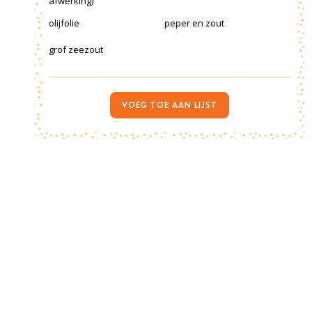
afwerking)
olijfolie
peper en zout
grof zeezout
VOEG TOE AAN LIJST