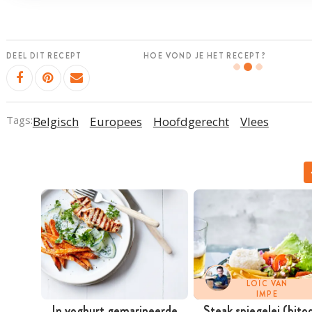
DEEL DIT RECEPT
HOE VOND JE HET RECEPT?
Tags:
Belgisch
Europees
Hoofdgerecht
Vlees
LOÏC VAN
IMPE
In yoghurt gemarineerde
Steak spiegelei (bito