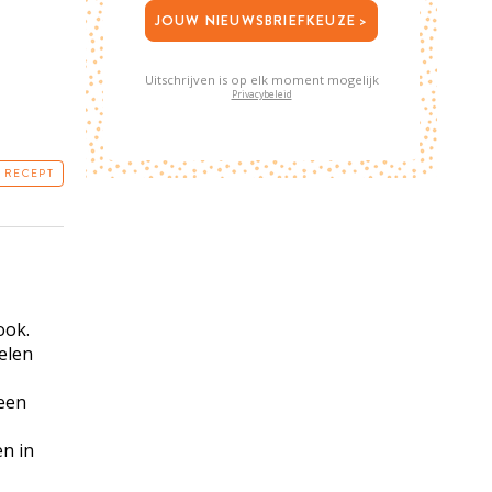
JOUW NIEUWSBRIEFKEUZE >
Uitschrijven is op elk moment mogelijk
Privacybeleid
T RECEPT
ook.
elen
 een
n in