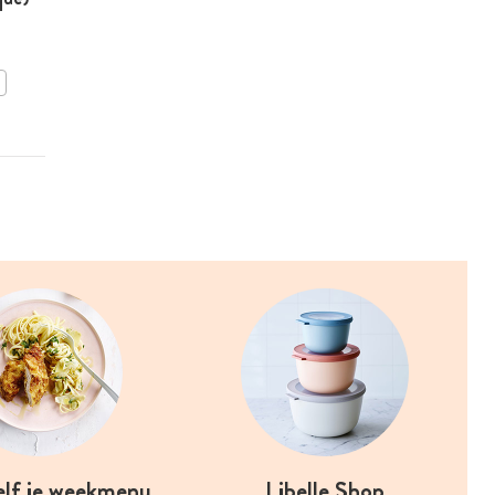
BEWAAR DIT RECEPT
elf je weekmenu
Libelle Shop