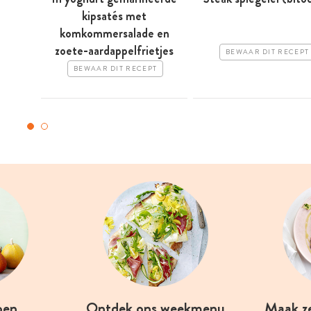
kipsatés met
komkommersalade en
zoete-aardappelfrietjes
BEWAAR DIT RECEPT
BEWAAR DIT RECEPT
oen
Ontdek ons weekmenu
Maak z