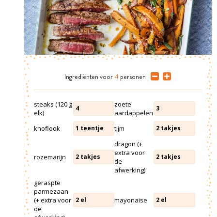
Ingrediënten
voor
4
personen
steaks (120 g
zoete
4
3
elk)
aardappelen
knoflook
tijm
1
teentje
2
takjes
dragon (+
extra voor
rozemarijn
2
takjes
2
takjes
de
afwerking)
geraspte
parmezaan
(+ extra voor
mayonaise
2
el
2
el
de