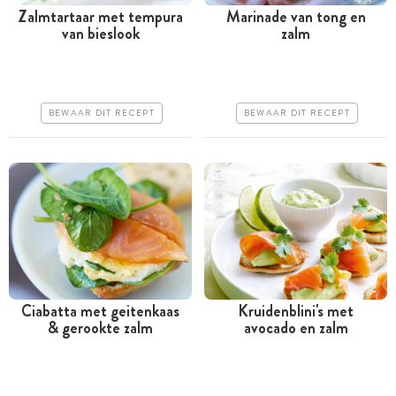
Zalmtartaar met tempura
Marinade van tong en
van bieslook
zalm
Minder dan 30 minuten
Minder dan 30 minuten
Iets duurder
Duur
Makkelijk
Makkelijk
BEWAAR DIT RECEPT
BEWAAR DIT RECEPT
Ciabatta met geitenkaas
Kruidenblini's met
& gerookte zalm
avocado en zalm
Minder dan 30 minuten
Tussen 30 minuten en 1
uur
Goedkoop
Iets duurder