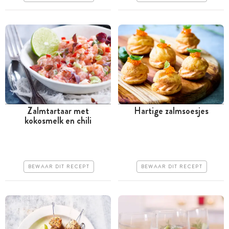
Makkelijk
Zalmtartaar met
Hartige zalmsoesjes
kokosmelk en chili
Tussen 30 minuten en 1
Tussen 30 minuten en 1
uur
uur
Iets duurder
Goedkoop
BEWAAR DIT RECEPT
BEWAAR DIT RECEPT
Erg makkelijk
Erg makkelijk