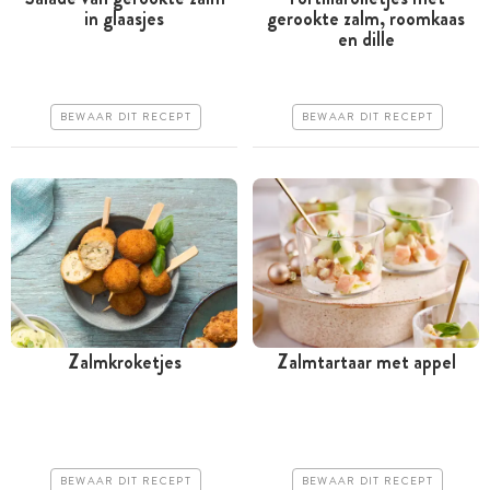
in glaasjes
gerookte zalm, roomkaas
Minder dan 30 minuten
Minder dan 30 minuten
en dille
Iets duurder
Iets duurder
Makkelijk
Makkelijk
BEWAAR DIT RECEPT
BEWAAR DIT RECEPT
Zalmkroketjes
Zalmtartaar met appel
Tussen 30 minuten en 1
Minder dan 30 minuten
uur
Iets duurder
Iets duurder
Erg makkelijk
BEWAAR DIT RECEPT
BEWAAR DIT RECEPT