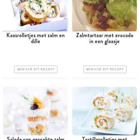
Kaasrolletjes met zalm en
Zalmtartaar met avocado
dille
in een glaasje
Meer dan 1 uur
Minder dan 30 minuten
Goedkoop
Iets duurder
Makkelijk
Erg makkelijk
BEWAAR DIT RECEPT
BEWAAR DIT RECEPT
Salade van gerookte zalm
Tortillarolletjes met