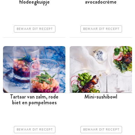
filodeegkuipje
avocadocrème
Tussen 30 minuten en 1
Minder dan 30 minuten
uur
Goedkoop
Iets duurder
Makkelijk
BEWAAR DIT RECEPT
BEWAAR DIT RECEPT
Erg makkelijk
Tartaar van zalm, rode
Mini-sushibowl
biet en pompelmoes
Minder dan 30 minuten
Tussen 30 minuten en 1
uur
Goedkoop
Iets duurder
Erg makkelijk
BEWAAR DIT RECEPT
BEWAAR DIT RECEPT