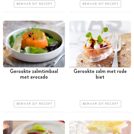
Makkelijk
BEWAAR DIT RECEPT
BEWAAR DIT RECEPT
Erg makkelijk
Gerookte zalmtimbaal
Gerookte zalm met rode
met avocado
biet
Meer dan 1 uur
Minder dan 30 minuten
Iets duurder
Iets duurder
Makkelijk
Erg makkelijk
BEWAAR DIT RECEPT
BEWAAR DIT RECEPT