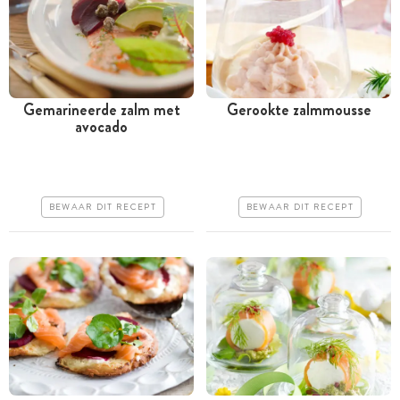
Gemarineerde zalm met
Gerookte zalmmousse
avocado
Tussen 30 minuten en 1
Meer dan 1 uur
uur
Iets duurder
Iets duurder
Erg makkelijk
BEWAAR DIT RECEPT
BEWAAR DIT RECEPT
Makkelijk