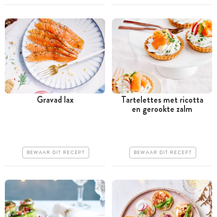
Erg makkelijk
Gravad lax
Tartelettes met ricotta
en gerookte zalm
Minder dan 30 minuten
Meer dan 1 uur
Iets duurder
Goedkoop
Erg makkelijk
Erg makkelijk
BEWAAR DIT RECEPT
BEWAAR DIT RECEPT