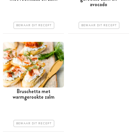
Tussen 30 minuten en 1
Minder dan 30 minuten
avocado
uur
Goedkoop
Goedkoop
Erg makkelijk
BEWAAR DIT RECEPT
BEWAAR DIT RECEPT
Erg makkelijk
Bruschetta met
warmgerookte zalm
Minder dan 30 minuten
Goedkoop
Erg makkelijk
BEWAAR DIT RECEPT