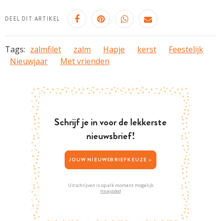
DEEL DIT ARTIKEL
Tags:
zalmfilet
zalm
Hapje
kerst
Feestelijk
Nieuwjaar
Met vrienden
Schrijf je in voor de lekkerste
nieuwsbrief!
JOUW NIEUWSBRIEFKEUZE >
Uitschrijven is op elk moment mogelijk
Privacybeleid