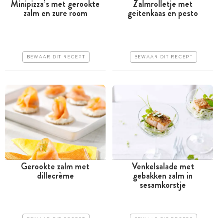
Minipizza’s met gerookte
Zalmrolletje met
zalm en zure room
geitenkaas en pesto
Minder dan 30 minuten
Minder dan 30 minuten
Goedkoop
Goedkoop
Erg makkelijk
Erg makkelijk
BEWAAR DIT RECEPT
BEWAAR DIT RECEPT
Gerookte zalm met
Venkelsalade met
dillecrème
gebakken zalm in
Minder dan 30 minuten
Tussen 30 minuten en 1
sesamkorstje
uur
Goedkoop
Iets duurder
Erg makkelijk