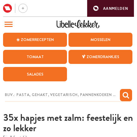
AANMELDEN
BEZOEK ONZE ANDERE WEBSITES
☀️ ZOMERRECEPTEN
MOSSELEN
RECEPTEN
TOMAAT
🍹 ZOMERDRANKJES
WEEKMENU
SALADES
CHAT MET MAIA
INSPIRATIE
MIJN BEWAARDE RECEPTEN
35x hapjes met zalm: feestelijk en
zo lekker