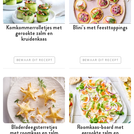
Komkommerrolletjes met
Blini’s met feesttoppings
gerookte zalm en
Minder dan 30 minuten
Minder dan 30 minuten
kruidenkaas
Goedkoop
Goedkoop
Erg makkelijk
Erg makkelijk
BEWAAR DIT RECEPT
BEWAAR DIT RECEPT
Bladerdeegsterretjes
Roomkaas-board met
met roomkaas en zalm
gerookte zalm en