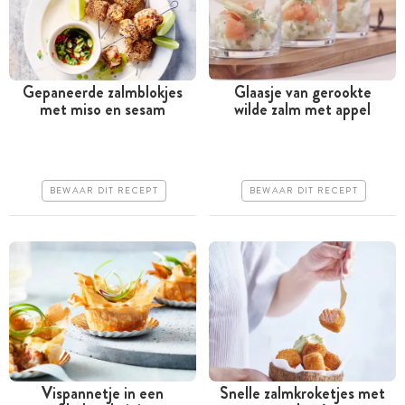
Gepaneerde zalmblokjes
Glaasje van gerookte
met miso en sesam
wilde zalm met appel
Minder dan 30 minuten
Minder dan 30 minuten
Goedkoop
Goedkoop
Erg makkelijk
Erg makkelijk
BEWAAR DIT RECEPT
BEWAAR DIT RECEPT
Vispannetje in een
Snelle zalmkroketjes met