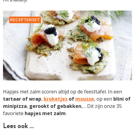
Fris & feestelijk
RECEPTENSET
Hapjes met zalm scoren altijd op de feesttafel. In een
tartaar of wrap
,
kroketjes
of
mousse
, op een
blini of
minipizza
,
gerookt of gebakken
,… Dit zijn onze 35
favoriete
hapjes met zalm
.
Lees ook …