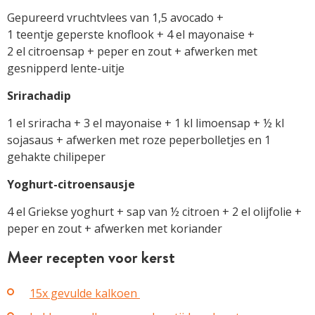
Gepureerd vruchtvlees van 1,5 avocado +
1 teentje geperste knoflook + 4 el mayonaise +
2 el citroensap + peper en zout + afwerken met
gesnipperd lente-uitje
Srirachadip
1 el sriracha + 3 el mayonaise + 1 kl limoensap + ½ kl
sojasaus + afwerken met roze peperbolletjes en 1
gehakte chilipeper
Yoghurt-citroensausje
4 el Griekse yoghurt + sap van ½ citroen + 2 el olijfolie +
peper en zout + afwerken met koriander
Meer recepten voor kerst
15x gevulde kalkoen