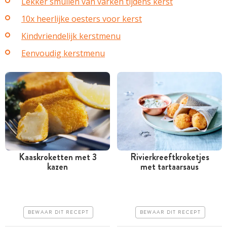
Lekker smullen van varken tijdens kerst
10x heerlijke oesters voor kerst
Kindvriendelijk kerstmenu
Eenvoudig kerstmenu
Kaaskroketten met 3
Rivierkreeftkroketjes
kazen
met tartaarsaus
Tussen 30 minuten en 1
Minder dan 30 minuten
uur
Iets duurder
Goedkoop
Makkelijk
BEWAAR DIT RECEPT
BEWAAR DIT RECEPT
Makkelijk