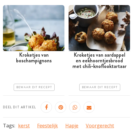
Kroketjes van
Kroketjes van aardappel
boschampignons
en eekhoorntjesbrood
Meer dan 1 uur
Meer dan 1 uur
met chili-knoflooktartaar
Goedkoop
Iets duurder
Makkelijk
Makkelijk
BEWAAR DIT RECEPT
BEWAAR DIT RECEPT
DEEL DIT ARTIKEL
Tags:
kerst
Feestelijk
Hapje
Voorgerecht