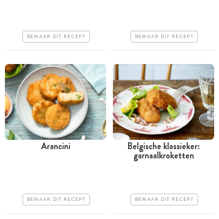
uur
uur
Iets duurder
Iets duurder
BEWAAR DIT RECEPT
BEWAAR DIT RECEPT
Makkelijk
Makkelijk
Arancini
Belgische klassieker:
garnaalkroketten
Tussen 30 minuten en 1
Tussen 30 minuten en 1
uur
uur
Iets duurder
Iets duurder
BEWAAR DIT RECEPT
BEWAAR DIT RECEPT
Makkelijk
Erg makkelijk