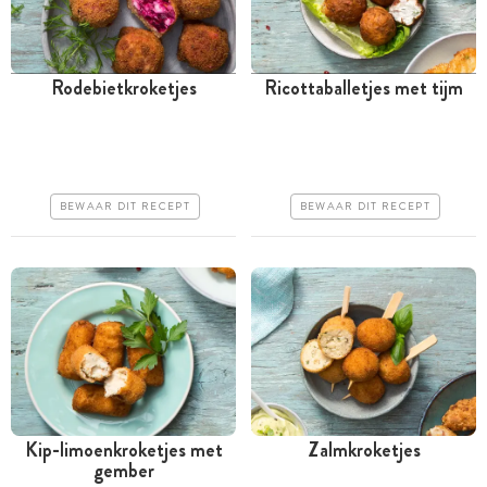
Rodebietkroketjes
Ricottaballetjes met tijm
Meer dan 1 uur
Tussen 30 minuten en 1
uur
Iets duurder
Iets duurder
Makkelijk
BEWAAR DIT RECEPT
BEWAAR DIT RECEPT
Makkelijk
Kip-limoenkroketjes met
Zalmkroketjes
gember
Tussen 30 minuten en 1
Tussen 30 minuten en 1