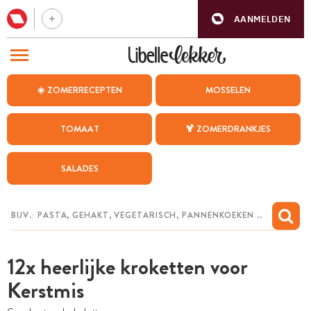
AANMELDEN
BEZOEK ONZE ANDERE WEBSITES
☀️ ZOMERRECEPTEN
MOSSELEN
RECEPTEN
TOMAAT
🍹 ZOMERDRANKJES
WEEKMENU
SALADES
CHAT MET MAIA
INSPIRATIE
MIJN BEWAARDE RECEPTEN
12x heerlijke kroketten voor
Kerstmis