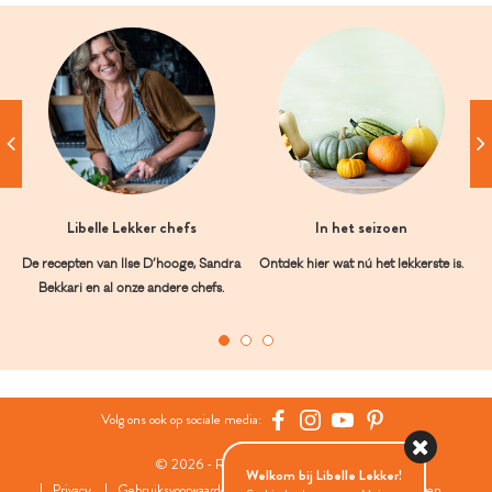
Libelle Lekker chefs
In het seizoen
De recepten van Ilse D’hooge, Sandra
Ontdek hier wat nú het lekkerste is.
Bekkari en al onze andere chefs.
Volg ons ook op sociale media:
© 2026 - Roularta Media Group
Welkom bij Libelle Lekker!
Privacy
Gebruiksvoorwaarden
Cookies
Cookies instellingen