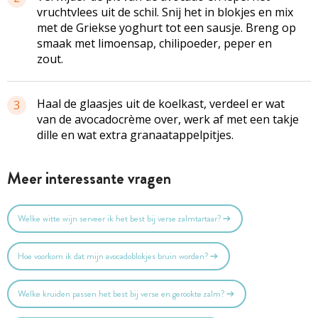
vruchtvlees uit de schil. Snij het in blokjes en mix
met de Griekse yoghurt tot een sausje. Breng op
smaak met limoensap, chilipoeder, peper en
zout.
Haal de glaasjes uit de koelkast, verdeel er wat
3
van de avocadocrème over, werk af met een takje
dille en wat extra granaatappelpitjes.
Meer interessante vragen
Welke witte wijn serveer ik het best bij verse zalmtartaar?
Hoe voorkom ik dat mijn avocadoblokjes bruin worden?
Welke kruiden passen het best bij verse en gerookte zalm?