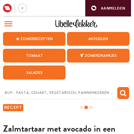
AANMELDEN
BEZOEK ONZE ANDERE WEBSITES
☀️ ZOMERRECEPTEN
MOSSELEN
RECEPTEN
TOMAAT
🍹 ZOMERDRANKJES
WEEKMENU
SALADES
CHAT MET MAIA
INSPIRATIE
MIJN BEWAARDE RECEPTEN
RECEPT
Zalmtartaar met avocado in een