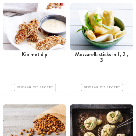
Kip met dip
Mozzarellasticks in 1, 2 ,
3
Tussen 30 minuten en 1
Minder dan 30 minuten
uur
Goedkoop
Goedkoop
Erg makkelijk
BEWAAR DIT RECEPT
BEWAAR DIT RECEPT
Erg makkelijk