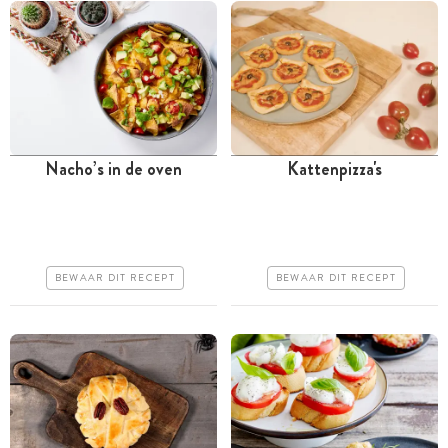
Nacho’s in de oven
Kattenpizza's
Minder dan 30 minuten
Minder dan 30 minuten
Goedkoop
Goedkoop
Makkelijk
Erg makkelijk
BEWAAR DIT RECEPT
BEWAAR DIT RECEPT