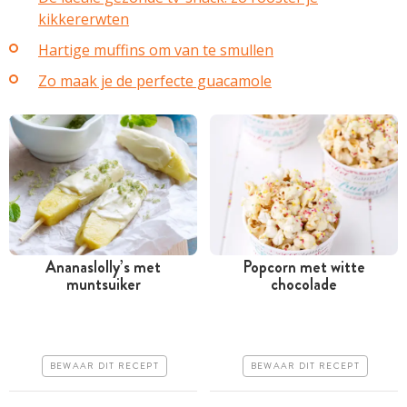
kikkererwten
Hartige muffins om van te smullen
Zo maak je de perfecte guacamole
Ananaslolly’s met
Popcorn met witte
muntsuiker
chocolade
Minder dan 30 minuten
Minder dan 30 minuten
Goedkoop
Goedkoop
Erg makkelijk
Erg makkelijk
BEWAAR DIT RECEPT
BEWAAR DIT RECEPT