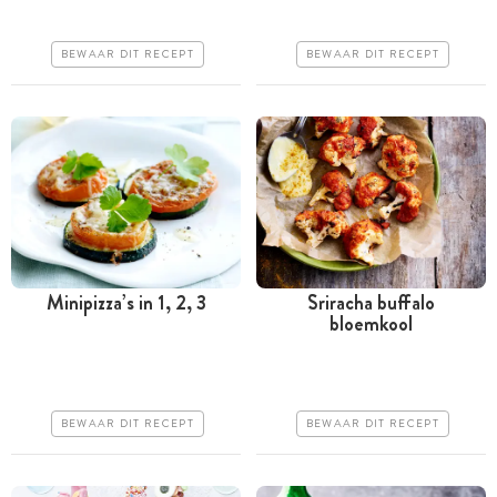
Goedkoop
Goedkoop
Erg makkelijk
BEWAAR DIT RECEPT
BEWAAR DIT RECEPT
Erg makkelijk
Minipizza’s in 1, 2, 3
Sriracha buffalo
bloemkool
Minder dan 30 minuten
Tussen 30 minuten en 1
uur
Goedkoop
Goedkoop
Erg makkelijk
BEWAAR DIT RECEPT
BEWAAR DIT RECEPT
Erg makkelijk