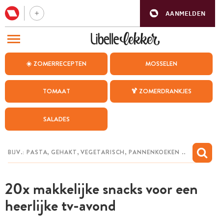
AANMELDEN
BEZOEK ONZE ANDERE WEBSITES
☀️ ZOMERRECEPTEN
MOSSELEN
RECEPTEN
TOMAAT
🍹 ZOMERDRANKJES
WEEKMENU
SALADES
CHAT MET MAIA
INSPIRATIE
MIJN BEWAARDE RECEPTEN
20x makkelijke snacks voor een
heerlijke tv-avond