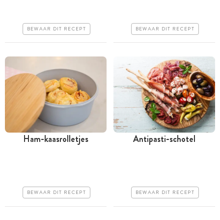
Goedkoop
Goedkoop
Makkelijk
Erg makkelijk
BEWAAR DIT RECEPT
BEWAAR DIT RECEPT
Ham-kaasrolletjes
Antipasti-schotel
Tussen 30 minuten en 1
Minder dan 30 minuten
uur
Goedkoop
Goedkoop
Erg makkelijk
BEWAAR DIT RECEPT
BEWAAR DIT RECEPT
Erg makkelijk