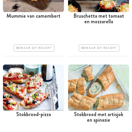
Mummie van camembert
Bruschetta met tomaat
en mozzarella
Tussen 30 minuten en 1
Minder dan 30 minuten
uur
Goedkoop
Goedkoop
Erg makkelijk
BEWAAR DIT RECEPT
BEWAAR DIT RECEPT
Erg makkelijk
Stokbrood-pizza
Stokbrood met artisjok
en spinazie
Minder dan 30 minuten
Tussen 30 minuten en 1
uur