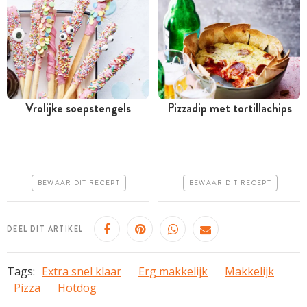
Vrolijke soepstengels
Pizzadip met tortillachips
Minder dan 30 minuten
Tussen 30 minuten en 1
uur
Goedkoop
Goedkoop
Erg makkelijk
BEWAAR DIT RECEPT
BEWAAR DIT RECEPT
Erg makkelijk
DEEL DIT ARTIKEL
Tags:
Extra snel klaar
Erg makkelijk
Makkelijk
Pizza
Hotdog