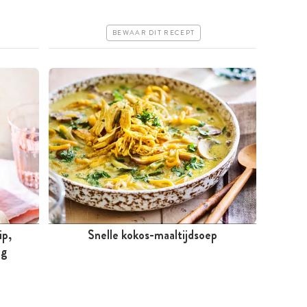
Erg makkelijk
BEWAAR DIT RECEPT
ip,
Snelle kokos-maaltijdsoep
ng
Minder dan 30 minuten
Goedkoop
Erg makkelijk