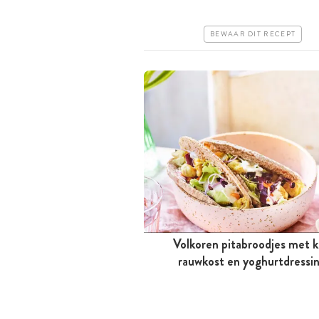
Erg makkelijk
BEWAAR DIT RECEPT
Volkoren pitabroodjes met k
rauwkost en yoghurtdressi
Minder dan 30 minuten
Goedkoop
Erg makkelijk