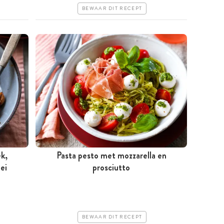
BEWAAR DIT RECEPT
k,
Pasta pesto met mozzarella en
ei
Minder dan 30 minuten
prosciutto
Goedkoop
Erg makkelijk
BEWAAR DIT RECEPT