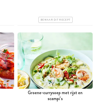
Goedkoop
Erg makkelijk
BEWAAR DIT RECEPT
Groene-currysoep met rijst en
Minder dan 30 minuten
scampi’s
Iets duurder