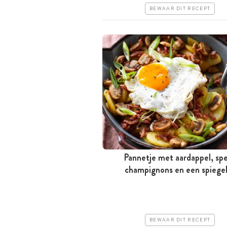
BEWAAR DIT RECEPT
Pannetje met aardappel, spe
champignons en een spiegel
Minder dan 30 minuten
Goedkoop
Erg makkelijk
BEWAAR DIT RECEPT