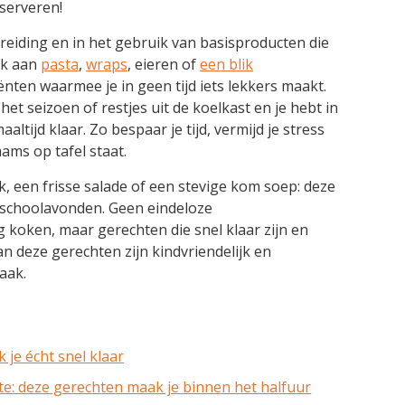
serveren!
reiding en in het gebruik van basisproducten die
enk aan
pasta
,
wraps
, eieren of
een blik
iënten waarmee je in geen tijd iets lekkers maakt.
t seizoen of restjes uit de koelkast en je hebt in
tijd klaar. Zo bespaar je tijd, vermijd je stress
aams op tafel staat.
k, een frisse salade of een stevige kom soep: deze
e schoolavonden. Geen eindeloze
 koken, maar gerechten die snel klaar zijn en
an deze gerechten zijn kindvriendelijk en
aak.
je écht snel klaar
te: deze gerechten maak je binnen het halfuur