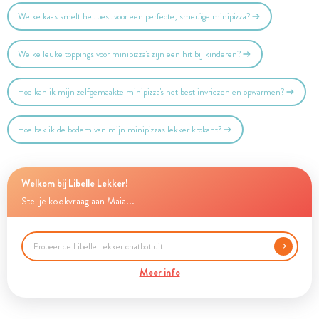
Welke kaas smelt het best voor een perfecte, smeuïge minipizza?
Welke leuke toppings voor minipizza's zijn een hit bij kinderen?
Hoe kan ik mijn zelfgemaakte minipizza's het best invriezen en opwarmen?
Hoe bak ik de bodem van mijn minipizza's lekker krokant?
Welkom bij Libelle Lekker!
Stel je kookvraag aan Maia...
Meer info