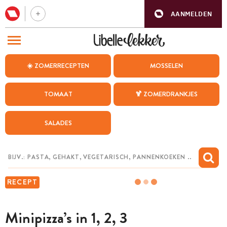
AANMELDEN
BEZOEK ONZE ANDERE WEBSITES
☀️ ZOMERRECEPTEN
MOSSELEN
RECEPTEN
TOMAAT
🍹 ZOMERDRANKJES
WEEKMENU
SALADES
CHAT MET MAIA
INSPIRATIE
MIJN BEWAARDE RECEPTEN
RECEPT
Minipizza’s in 1, 2, 3