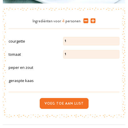
Ingrediënten
voor
4
personen
courgette
1
tomaat
1
peper en zout
geraspte kaas
VOEG TOE AAN LIJST