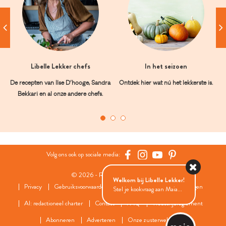
Libelle Lekker chefs
In het seizoen
De recepten van Ilse D’hooge, Sandra
Ontdek hier wat nú het lekkerste is.
Bekkari en al onze andere chefs.
Volg ons ook op sociale media:
© 2026 - Roularta Media Group
Welkom bij Libelle Lekker!
Privacy
Gebruiksvoorwaarden
Cookies
Cookies instellingen
Stel je kookvraag aan Maia...
AI: redactioneel charter
Contact
FAQ
Wedstrijdreglement
Abonneren
Adverteren
Onze zusterwebsites