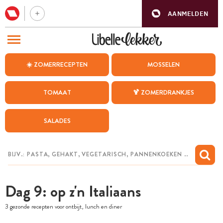
AANMELDEN
BEZOEK ONZE ANDERE WEBSITES
☀️ ZOMERRECEPTEN
MOSSELEN
RECEPTEN
TOMAAT
🍹 ZOMERDRANKJES
WEEKMENU
SALADES
CHAT MET MAIA
INSPIRATIE
MIJN BEWAARDE RECEPTEN
Dag 9: op z'n Italiaans
3 gezonde recepten voor ontbijt, lunch en diner