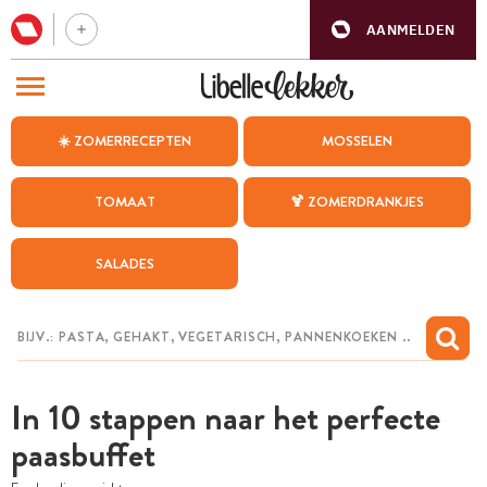
AANMELDEN
BEZOEK ONZE ANDERE WEBSITES
☀️ ZOMERRECEPTEN
MOSSELEN
RECEPTEN
TOMAAT
🍹 ZOMERDRANKJES
WEEKMENU
SALADES
CHAT MET MAIA
INSPIRATIE
MIJN BEWAARDE RECEPTEN
In 10 stappen naar het perfecte
paasbuffet