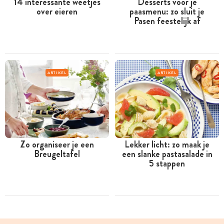
14 interessante weetjes
Desserts voor je
over eieren
paasmenu: zo sluit je
Pasen feestelijk af
ARTIKEL
ARTIKEL
Zo organiseer je een
Lekker licht: zo maak je
Breugeltafel
een slanke pastasalade in
5 stappen