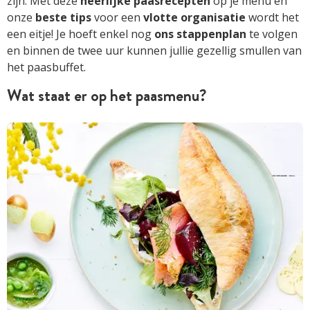
zijn. Met deze
heerlijke
paasrecepten
op je menu en
onze
beste
tips
voor een
vlotte
organisatie
wordt het
een eitje! Je hoeft enkel nog
ons
stappenplan
te volgen
en binnen de twee uur kunnen jullie gezellig smullen van
het paasbuffet.
Wat staat er op het paasmenu?