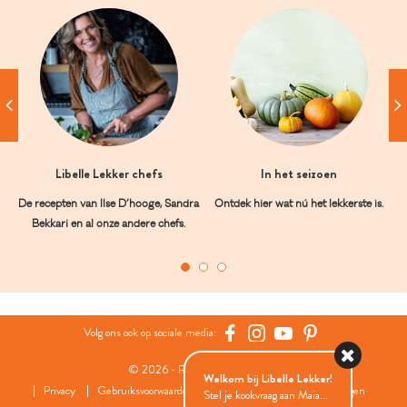
Libelle Lekker chefs
In het seizoen
De recepten van Ilse D’hooge, Sandra
Ontdek hier wat nú het lekkerste is.
Bekkari en al onze andere chefs.
Volg ons ook op sociale media:
© 2026 - Roularta Media Group
Welkom bij Libelle Lekker!
Privacy
Gebruiksvoorwaarden
Cookies
Cookies instellingen
Stel je kookvraag aan Maia...