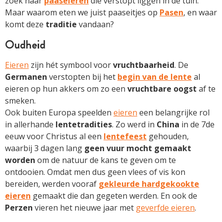
zoek naar
paaseieren
die verstopt liggen in de tuin.
Maar waarom eten we juist paaseitjes op
Pasen
, en waar
komt deze
traditie
vandaan?
Oudheid
Eieren
zijn hét symbool voor
vruchtbaarheid
. De
Germanen
verstopten bij het
begin van de lente
al
eieren op hun akkers om zo een
vruchtbare oogst
af te
smeken.
Ook buiten Europa speelden
eieren
een belangrijke rol
in allerhande
lentetradities
. Zo werd in
China
in de 7de
eeuw voor Christus al een
lentefeest
gehouden,
waarbij 3 dagen lang
geen vuur mocht gemaakt
worden
om de natuur de kans te geven om te
ontdooien. Omdat men dus geen vlees of vis kon
bereiden, werden vooraf
gekleurde hardgekookte
eieren
gemaakt die dan gegeten werden. En ook de
Perzen
vieren het nieuwe jaar met
geverfde eieren
.