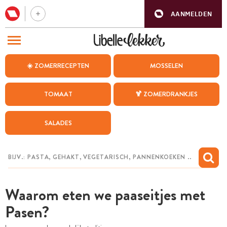
AANMELDEN
BEZOEK ONZE ANDERE WEBSITES
☀️ ZOMERRECEPTEN
MOSSELEN
RECEPTEN
TOMAAT
🍹 ZOMERDRANKJES
WEEKMENU
SALADES
CHAT MET MAIA
INSPIRATIE
MIJN BEWAARDE RECEPTEN
Waarom eten we paaseitjes met
Pasen?