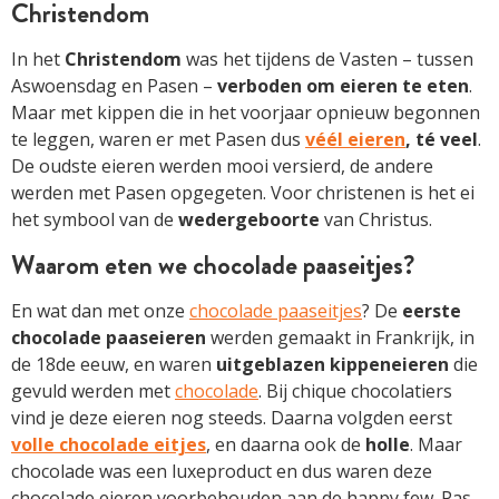
Christendom
In het
Christendom
was het tijdens de Vasten – tussen
Aswoensdag en Pasen –
verboden om eieren te eten
.
Maar met kippen die in het voorjaar opnieuw begonnen
te leggen, waren er met Pasen dus
véél eieren
, té veel
.
De oudste eieren werden mooi versierd, de andere
werden met Pasen opgegeten. Voor christenen is het ei
het symbool van de
wedergeboorte
van Christus.
Waarom eten we chocolade paaseitjes?
En wat dan met onze
chocolade paaseitjes
? De
eerste
chocolade paaseieren
werden gemaakt in Frankrijk, in
de 18de eeuw, en waren
uitgeblazen kippeneieren
die
gevuld werden met
chocolade
. Bij chique chocolatiers
vind je deze eieren nog steeds. Daarna volgden eerst
volle chocolade eitjes
, en daarna ook de
holle
. Maar
chocolade was een luxeproduct en dus waren deze
chocolade eieren voorbehouden aan de happy few. Pas