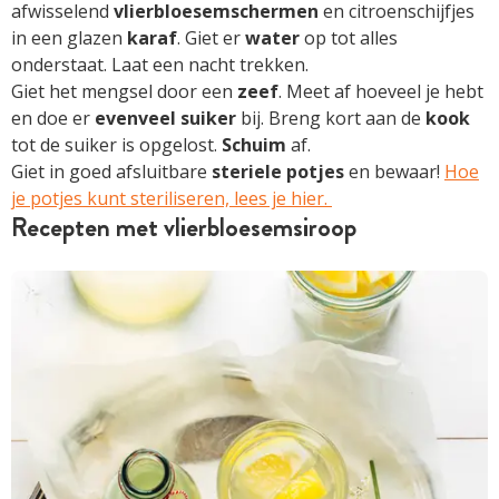
afwisselend
vlierbloesemschermen
en citroenschijfjes
in een glazen
karaf
. Giet er
water
op tot alles
onderstaat. Laat een nacht trekken.
Giet het mengsel door een
zeef
. Meet af hoeveel je hebt
en doe er
evenveel
suiker
bij. Breng kort aan de
kook
tot de suiker is opgelost.
Schuim
af.
Giet in goed afsluitbare
steriele
potjes
en bewaar!
Hoe
je potjes kunt steriliseren, lees je hier.
Recepten met vlierbloesemsiroop