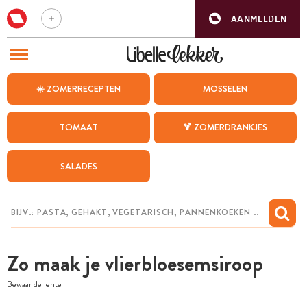
AANMELDEN
BEZOEK ONZE ANDERE WEBSITES
☀️ ZOMERRECEPTEN
MOSSELEN
RECEPTEN
TOMAAT
🍹 ZOMERDRANKJES
WEEKMENU
SALADES
CHAT MET MAIA
INSPIRATIE
MIJN BEWAARDE RECEPTEN
Zo maak je vlierbloesemsiroop
Bewaar de lente